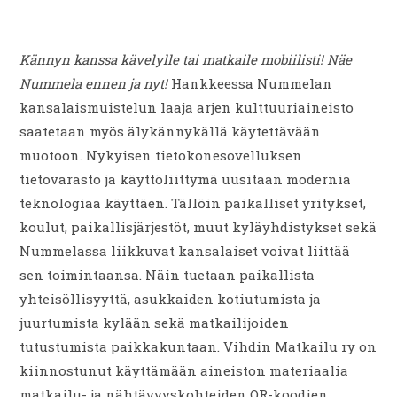
Kännyn kanssa kävelylle tai matkaile mobiilisti! Näe
Nummela ennen ja nyt!
Hankkeessa Nummelan
kansalaismuistelun laaja arjen kulttuuriaineisto
saatetaan myös älykännykällä käytettävään
muotoon. Nykyisen tietokonesovelluksen
tietovarasto ja käyttöliittymä uusitaan modernia
teknologiaa käyttäen. Tällöin paikalliset yritykset,
koulut, paikallisjärjestöt, muut kyläyhdistykset sekä
Nummelassa liikkuvat kansalaiset voivat liittää
sen toimintaansa. Näin tuetaan paikallista
yhteisöllisyyttä, asukkaiden kotiutumista ja
juurtumista kylään sekä matkailijoiden
tutustumista paikkakuntaan. Vihdin Matkailu ry on
kiinnostunut käyttämään aineiston materiaalia
matkailu- ja nähtävyyskohteiden QR-koodien