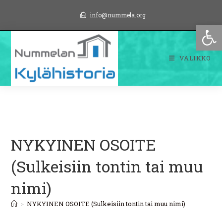
Siirry
info@nummela.org
suoraan
Op
sisältöön
VALIKKO
NYKYINEN OSOITE
(Sulkeisiin tontin tai muu
nimi)
>
NYKYINEN OSOITE (Sulkeisiin tontin tai muu nimi)