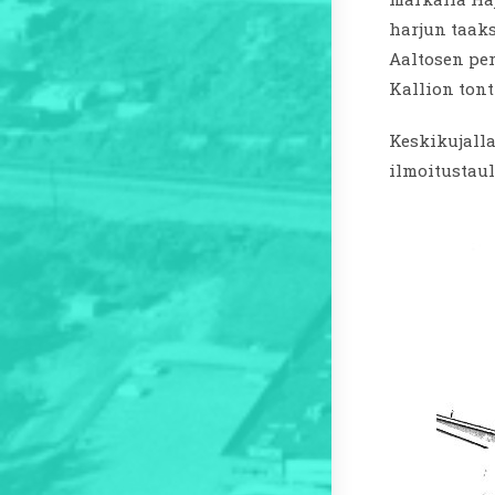
harjun taaks
Aaltosen per
Kallion tont
Keskikujall
ilmoitustaul