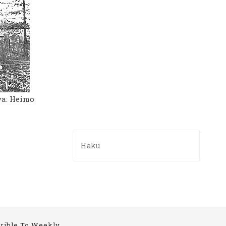
va: Heimo
rible To Weekly