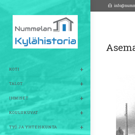
Siirry
info@numm
suoraan
sisältöön
Asema
KOTI
TALOT
IHMISET
KOULUKUVAT
TYÖ JA YHTEISKUNTA