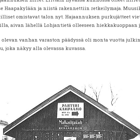
e Haapakylään ja niistä rakennettiin retkeilymaja. Muusi
illiset omistavat talon nyt. Hajaannuksen purkujätteet vie
illa, aivan lähellä Lohjantietä olleeseen hiekkakuoppaan ja
a olevan vanhan varaston päädyssä oli monta vuotta julki
u, joka näkyy alla olevassa kuvassa.