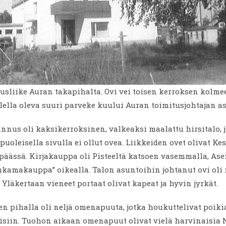
sliike Auran takapihalta. Ovi vei toisen kerroksen kolme
ella oleva suuri parveke kuului Auran toimitusjohtajan a
nus oli kaksikerroksinen, valkeaksi maalattu hirsitalo, 
uoleisella sivulla ei ollut ovea. Liikkeiden ovet olivat Ke
päässä. Kirjakauppa oli Pisteeltä katsoen vasemmalla, As
ihkamakauppa” oikealla. Talon asuntoihin johtanut ovi ol
 Yläkertaan vieneet portaat olivat kapeat ja hyvin jyrkät.
 pihalla oli neljä omenapuuta, jotka houkuttelivat poiki
siin. Tuohon aikaan omenapuut olivat vielä harvinaisia