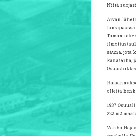
Niitä suojas
Aivan lähel
länsipäässä 
Tämän rak
ilmoitustaul
sauna, jota 
kanatarha, j
Osuusliikkee
Hajaannukse
olleita henk
1937 Osuusli
222 m2 maat
Vanha Hajaan
markalla Haj