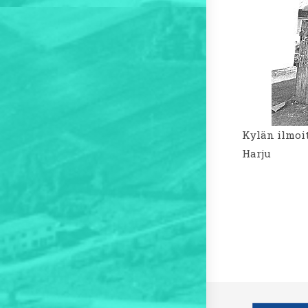
Kylän ilmoi
Harju