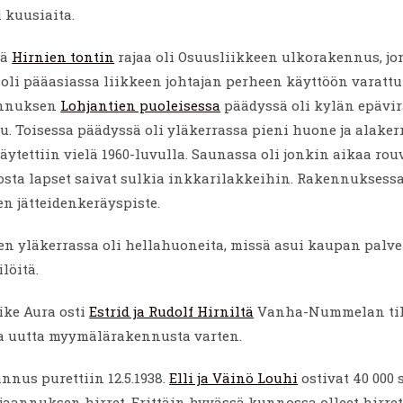
i kuusiaita.
lä
Hirnien tontin
rajaa oli Osuusliikkeen ulkorakennus, j
oli pääasiassa liikkeen johtajan perheen käyttöön varattu
ennuksen
Lohjantien puoleisessa
päädyssä oli kylän epävir
u. Toisessa päädyssä oli yläkerrassa pieni huone ja alaker
käytettiin vielä 1960-luvulla. Saunassa oli jonkin aikaa ro
osta lapset saivat sulkia inkkarilakkeihin. Rakennuksessa
n jätteidenkeräyspiste.
n yläkerrassa oli hellahuoneita, missä asui kaupan palv
ilöitä.
ike Aura osti
Estrid ja Rudolf Hirniltä
Vanha-Nummelan til
a uutta myymälärakennusta varten.
nus purettiin 12.5.1938.
Elli ja Väinö Louhi
ostivat 40 000 s
aannuksen hirret. Erittäin hyvässä kunnossa olleet hirret