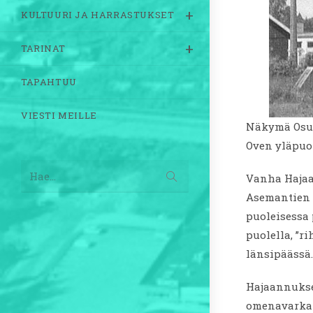
KULTUURI JA HARRASTUKSET
TARINAT
TAPAHTUU
VIESTI MEILLE
Näkymä Osuu
Oven yläpuol
Lähetä
Hae...
Vanha Hajaan
haku
Asemantien p
puoleisessa 
puolella, ”r
länsipäässä.
Hajaannuksen
omenavarkai