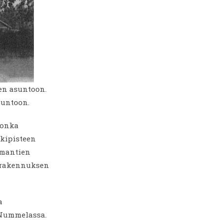
en asuntoon.
suntoon.
jonka
skipisteen
emantien
i rakennuksen
a
 Nummelassa.