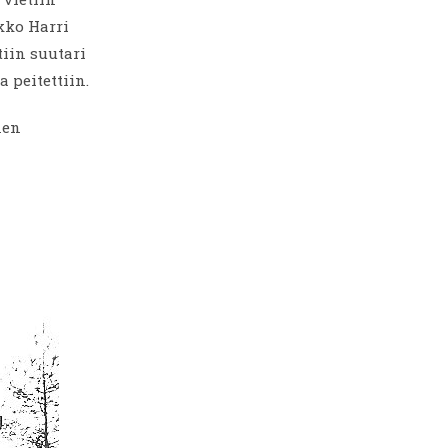
kko Harri
tiin suutari
 peitettiin.
nen