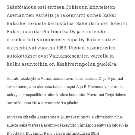
Säästötalous osti entisen Jokisuun kiinteistön
Asemantien varrelta ja rakennutti siihen kaksi
kaksikerroksista kerrostaloa. Rakentamisen toteutti
Rakennusliike Puolimatka Oy ja kiinteistön
nimeksi tuli Väinämöisentupa Oy. Rakennukset
valmistuivat vuonna 1988. Uusien rakennusten
autokatokset ovat Väinämöisentien varrella ja
kulku asuntoihin on Keskivarinpolun puolelta.
Asunto-osakeyhtiö Väinämöisentuvan talot: oikealla C- ja D-portaat
sekä kauempana olevassa talossa raput A ja B. Kuvassa vasemmalla
näkyy asemapäällikön talon korkea kuusiaita. Kuvannut Reijo Jalava
tammikuussa 2014 Asemantie 9:n pihalta.
Kuvassa oikealla Asemantie 9 (Kunta-asunnot) ja kiinteistön piha-
aluetta sekä vieressä asunto-osakeyhtiö Väinämöisentuvan talo (C- ja
D-portaat). Kuvannut Reijo Jalava tammikuussa 2014