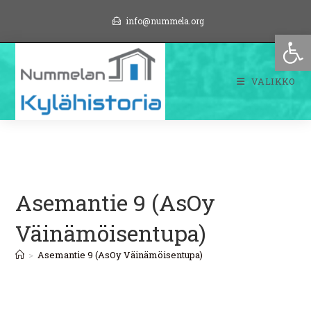
Siirry
info@nummela.org
suoraan
Op
sisältöön
VALIKKO
Asemantie 9 (AsOy
Väinämöisentupa)
>
Asemantie 9 (AsOy Väinämöisentupa)