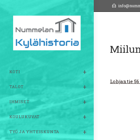
Siirry
info@numm
suoraan
sisältöön
Miilum
KOTI
Lohjantie 56
TALOT
IHMISET
KOULUKUVAT
TYÖ JA YHTEISKUNTA