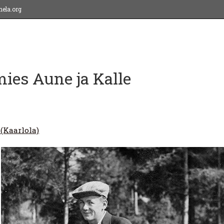
ela.org
ies Aune ja Kalle
 (Kaarlola)