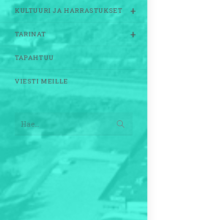
KULTUURI JA HARRASTUKSET
TARINAT
TAPAHTUU
VIESTI MEILLE
Lähetä
Hae...
haku