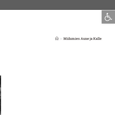
Op
>
Miilumies Aune ja Kalle