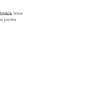
strömin
talon
la puolen