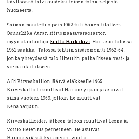
käyttöönsä talvikaudeksi toisen talon neljästä
huoneesta.
Saiman muutettua pois 1952 tuli hänen tilalleen
Osuusliike Auran siirtomaatavaraosaston
myymälänhoitaja
Kerttu Harkokivi
. Hän asui talossa
1961 saakka. Talossa tehtiin sisäremontti 1962-64,
jonka yhteydessä talo liitettiin paikalliseen vesi- ja
viemärilaitokseen.
Alli Kirveskallion jäätyä eläkkeelle 1965
Kirveskalliot muuttivat Harjunsyrjään ja asuivat
siinä vuoteen 1969, jolloin he muuttivat
Kehäharjuun.
Kirveskallioiden jälkeen taloon muuttivat Leena ja
Voitto Helenius perheineen. He asuivat
Harjunsyrjässä kymmenen vuotta.