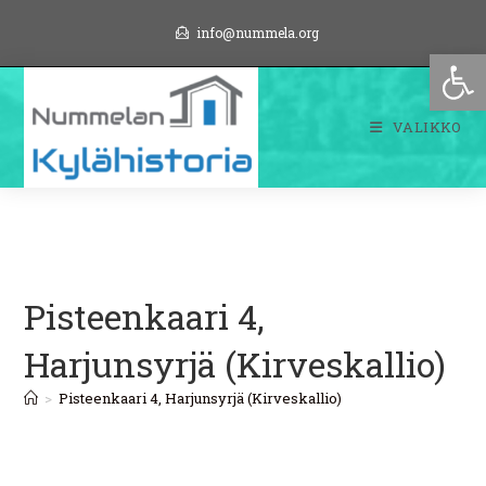
Siirry
info@nummela.org
suoraan
Op
sisältöön
VALIKKO
Pisteenkaari 4,
Harjunsyrjä (Kirveskallio)
>
Pisteenkaari 4, Harjunsyrjä (Kirveskallio)