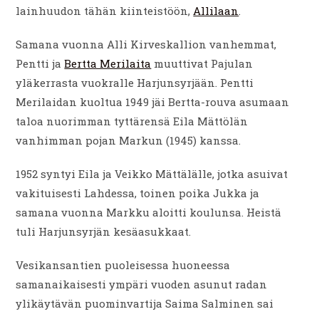
lainhuudon tähän kiinteistöön,
Allilaan
.
Samana vuonna Alli Kirveskallion vanhemmat,
Pentti ja
Bertta Merilaita
muuttivat Pajulan
yläkerrasta vuokralle Harjunsyrjään. Pentti
Merilaidan kuoltua 1949 jäi Bertta-rouva asumaan
taloa nuorimman tyttärensä Eila Mättölän
vanhimman pojan Markun (1945) kanssa.
1952 syntyi Eila ja Veikko Mättälälle, jotka asuivat
vakituisesti Lahdessa, toinen poika Jukka ja
samana vuonna Markku aloitti koulunsa. Heistä
tuli Harjunsyrjän kesäasukkaat.
Vesikansantien puoleisessa huoneessa
samanaikaisesti ympäri vuoden asunut radan
ylikäytävän puominvartija Saima Salminen sai