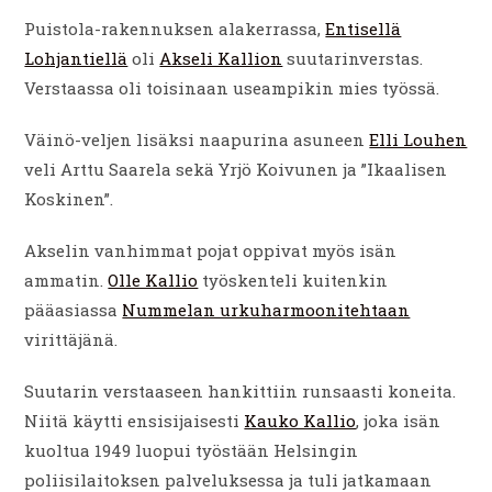
Puistola-rakennuksen alakerrassa,
Entisellä
Lohjantiellä
oli
Akseli Kallion
suutarinverstas.
Verstaassa oli toisinaan useampikin mies työssä.
Väinö-veljen lisäksi naapurina asuneen
Elli Louhen
veli Arttu Saarela sekä Yrjö Koivunen ja ”Ikaalisen
Koskinen”.
Akselin vanhimmat pojat oppivat myös isän
ammatin.
Olle Kallio
työskenteli kuitenkin
pääasiassa
Nummelan urkuharmoonitehtaan
virittäjänä.
Suutarin verstaaseen hankittiin runsaasti koneita.
Niitä käytti ensisijaisesti
Kauko Kallio
, joka isän
kuoltua 1949 luopui työstään Helsingin
poliisilaitoksen palveluksessa ja tuli jatkamaan