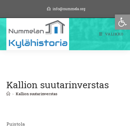
Siirry
info@nummela.org
suoraan
Op
sisältöön
VALIKKO
Kallion suutarinverstas
>
Kallion suutarinverstas
Puistola