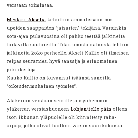
verstaan toimintaa.
Mestari- Akselia
kehuttiin ammatissaan mm.
upeiden saappaiden ”jatsarien” tekijänä. Varsinkin
sota-ajan pulavuosina oli pakko teettää jalkineita
taitavilla suutareilla. Tilan omista nahoista tehtiin
jalkineita koko perheelle. Akseli Kallio oli ilmeisen
reipas seuramies, hyvä tanssija ja erinomainen
jutunkertoja.
Kauko Kallio on kuvannut isäänsä sanoilla
”oikeudenmukainen työmies”.
Alakerran verstaan seinille ja myöhemmin
yläkerran verstashuoneen
Lohjantielle päin
olleen
ison ikkunan yläpuolelle oli kiinnitetty raha-
arpoja, jotka olivat tuolloin varsin suurikokoisia.