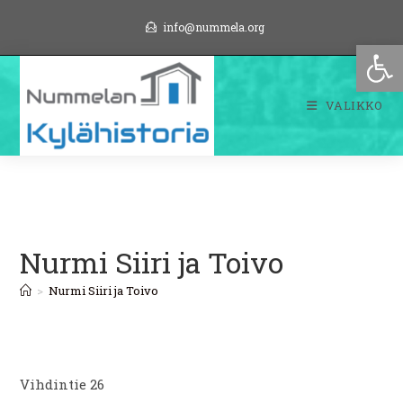
Siirry
info@nummela.org
suoraan
Op
sisältöön
VALIKKO
Nurmi Siiri ja Toivo
>
Nurmi Siiri ja Toivo
Vihdintie 26