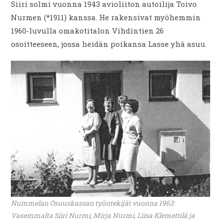
Siiri solmi vuonna 1943 avioliiton autoilija Toivo
Nurmen (*1911) kanssa. He rakensivat myöhemmin
1960-luvulla omakotitalon Vihdintien 26
osoitteeseen, jossa heidän poikansa Lasse yhä asuu.
Nummelan Osuuskassan työntekijät vuonna 1963:
Vasemmalta Siiri Nurmi, Mirja Nurmi, Liisa Klemettilä ja