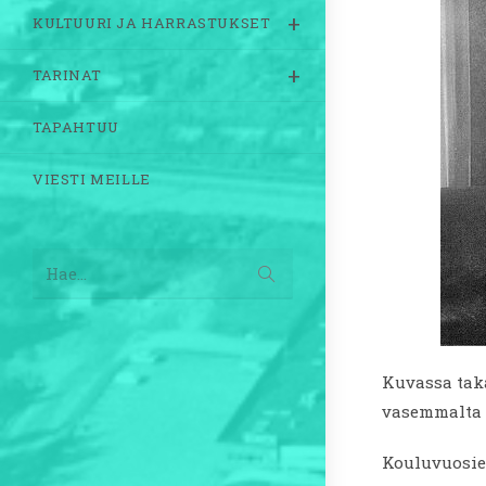
KULTUURI JA HARRASTUKSET
TARINAT
TAPAHTUU
VIESTI MEILLE
Lähetä
Hae...
haku
Kuvassa taka
vasemmalta E
Kouluvuosien