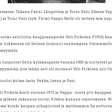
staassa: Takana Fanni Långström ja Toivo Valo. Edessä Va
a) ja Toini Valo (nyk. Färm) Vappu Helle oli taitava mm na
solmi avioliiton kauppiaanpoika Veli Pirkolan (*1915) ka
 liikkeensä oli Selissä toiminut vanhempien Otalammell
umyymälä.
u luopuivat Selin kyläkaupasta vuonna 1950 ja siirtyivät 
ymälää, jota tähän asti oli hoitanut Veli Pirkolan äiti Ol
uului kolme lasta: Pekka, Leena ja Pasi.
i Pirkola kuoli vuonna 1970 ja Vappu- rouva piti kauppaa
ka jälkeen rakennus siirtyi Vihdin kunnan omistukseen.
 oma kioski kaupan pihapiirissä ja myöhemmin he auttoivat