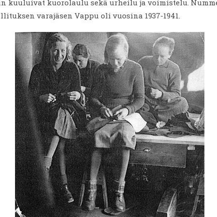
in kuuluivat kuorolaulu sekä urheilu ja voimistelu. Numm
llituksen varajäsen Vappu oli vuosina 1937-1941.