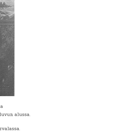
sa
-luvun alussa.
rvalassa.