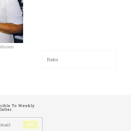
iltunen
rible To Weekly
etter
GO