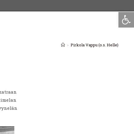
Op
>
Pirkola Vappu (o.s. Helle)
ikatraan
oimelan
Tyynelän