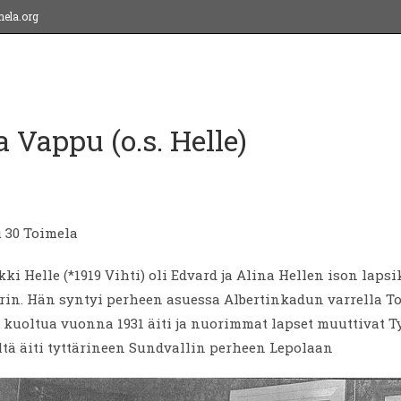
ela.org
a Vappu (o.s. Helle)
 30 Toimela
ki Helle (*1919 Vihti) oli Edvard ja Alina Hellen ison laps
orin. Hän syntyi perheen asuessa Albertinkadun varrella T
n kuoltua vuonna 1931 äiti ja nuorimmat lapset muuttivat 
eltä äiti tyttärineen Sundvallin perheen Lepolaan