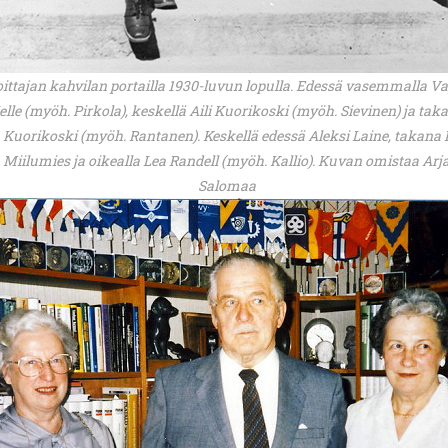
oittajan kahvilan portailla 1930-luvun lopulla. Edessä vasemmalla V
elle (myöh. Pirkola), keskellä Aili Kuorikoski (myöh. Sievinen) ja tak
a Kuorikoski (myöh. Rantanen). Keskellä edessä Aleksi Laine, takana 
Miilumies ja oikealla Lea Randell (myöh. Kallio). Kuvan omistaa Arj
Salomaa