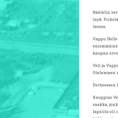
Räätälin ver
(nyk. Pirkol
teossa.
Vappu Helle 
ensimmäinen
kaupan siv
Veli ja Vapp
Otalammen my
Perheeseen k
Kauppias Vel
saakka, jon
lapsilla oli