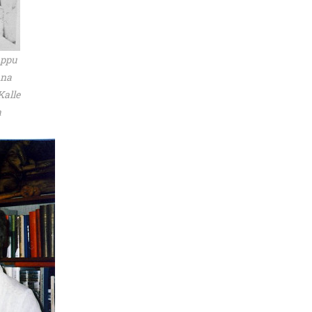
appu
ana
Kalle
a