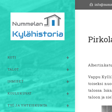
Siirry
info@numm
suoraan
sisältöön
Pirkol
KOTI
Albertinkatu
TALOT
Vappu Kyllik
IHMISET
toiseksi nu
talossa. Isä
KOULUKUVAT
taloon ja si
TYÖ JA YHTEISKUNTA