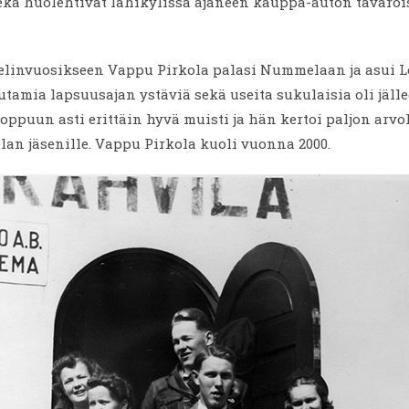
ekä huolehtivat lähikylissä ajaneen kauppa-auton tavarois
 elinvuosikseen Vappu Pirkola palasi Nummelaan ja asui 
utamia lapsuusajan ystäviä sekä useita sukulaisia oli jälle
loppuun asti erittäin hyvä muisti ja hän kertoi paljon arvo
an jäsenille. Vappu Pirkola kuoli vuonna 2000.