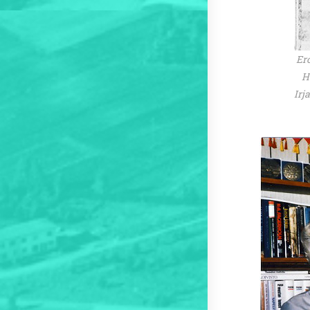
Er
H
Irj