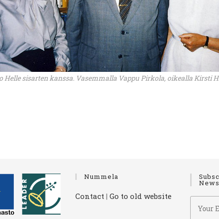
o Helle sisarten kanssa. Vasemmalla Vappu Pirkola, oikealla Kirsti H
Nummela
Subsc
Newsl
Contact
|
Go to old website