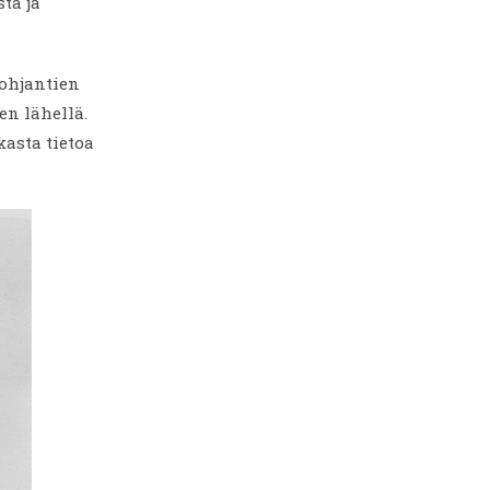
ta ja
Lohjantien
en lähellä.
kasta tietoa