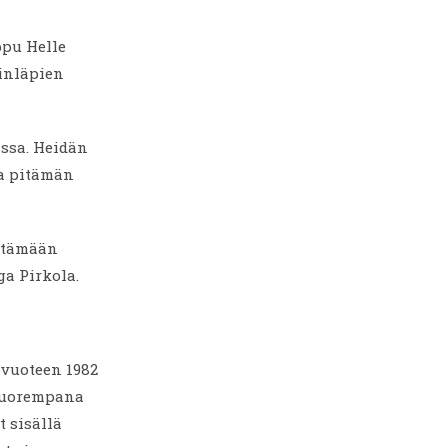
ppu Helle
pinläpien
nssa. Heidän
a pitämän
pitämään
ga Pirkola.
 vuoteen 1982
 Nuorempana
 sisällä