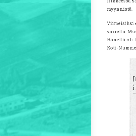
liikkeessä s
myynnistä.
Viimeisiksi
varrella. Mu
Hänellä oli 
Koti-Nummel