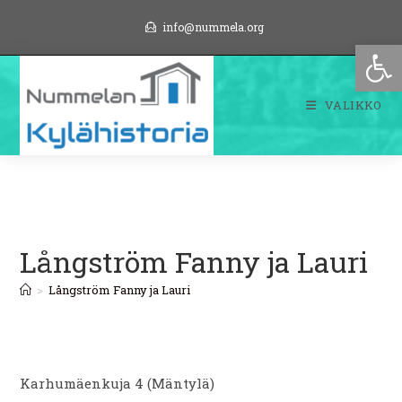
Siirry
info@nummela.org
suoraan
Op
sisältöön
VALIKKO
Långström Fanny ja Lauri
>
Långström Fanny ja Lauri
Karhumäenkuja 4 (Mäntylä)