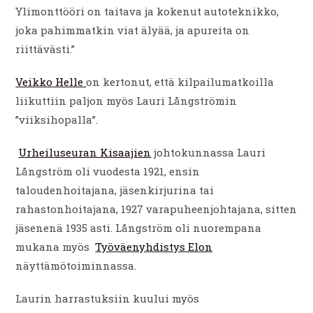
Ylimonttööri on taitava ja kokenut autoteknikko,
joka pahimmatkin viat älyää, ja apureita on
riittävästi.”
Veikko Helle
on kertonut, että kilpailumatkoilla
liikuttiin paljon myös Lauri Långströmin
”viiksihopalla”.
Urheiluseuran Kisaajien
johtokunnassa Lauri
Långström oli vuodesta 1921, ensin
taloudenhoitajana, jäsenkirjurina tai
rahastonhoitajana, 1927 varapuheenjohtajana, sitten
jäsenenä 1935 asti. Långström oli nuorempana
mukana myös
Työväenyhdistys Elon
näyttämötoiminnassa.
Laurin harrastuksiin kuului myös