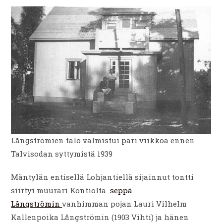
Långströmien talo valmistui pari viikkoa ennen
Talvisodan syttymistä 1939
Mäntylän entisellä Lohjantiellä sijainnut tontti
siirtyi muurari Kontiolta
seppä
Långströmin
vanhimman pojan Lauri Vilhelm
Kallenpoika Långströmin (1903 Vihti) ja hänen