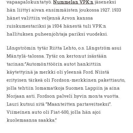
vapaapalokuntatyö.
Nummelan VPK:n
jäseneksi
hän liittyi aivan ensimmäisten joukossa 1927. 1933
hänet valittiin veljensä Arvon kanssa
ruiskumestariksi ja 1934 hänestä tuli VPK:n
hallituksen puheenjohtaja pariksi vuodeksi.
Långströmin tytär Riitta Lehto, o.s. Långström asui
Mäntylä-talossa. Tytär on kertonut isästään
tarinan:”Automönttöörin autot hankittiin
käytettyinä ja merkki oli yleensä Ford. Niistä
erityisen tärkeä oli Fordson-merkkinen pakettiauto,
jolla tehtiin lomamatkoja Suomen Lappiin ja aina
Norjaan asti. Fordson palveli hyvin monta vuotta.
Lauri kutsui sitä ”Maanteitten partaveitseksi”.
Viimeinen auto oli Fiat-600, jolla hän ajoi
kuolemaansa saakka.”