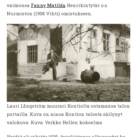
vaimonsa
Fanny Matilda
Henrikintytär o.s.
Nurmiston (1908 Vihti) omistukseen.
Lauri Långström muurari Kontiolta ostamansa talon
portailla. Kuva on ainoa Kontion talosta säilynyt
valokuva. Kuva: Veikko Hellen kokoelma
Heidät oli vihitty 1929. Avioliittonsa alkuvuodet he