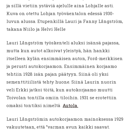
ja sillä vietiin ystäviä ajelulle aina Lohjalle asti.
Kuva on otettu Lohjan työväentalon edessä 1930-
luvun alussa. Etupenkillä Lauri ja Fanny Långström,
takana Niilo ja Helvi Helle
Lauri Långström työskenteli aluksi isänsä pajassa,
mutta kun autot alkoivat yleistyä, hän hankki
itselleen kylän ensimmäisen auton, Ford-merkkisen
ja perusti autokorjaamon. Ensimmäinen korjaamo
tehtiin 1928 isän pajan päätyyn. Siinä oli yksi
sementtitiilistä tehty huone. Siinä Laurin nuorin
veli Erkki jatkoi töitä, kun autokorjaamo muutti
Toivolan tontilla omiin tiloihin. 1931 se erotettiin
omaksi tontiksi nimeltä
Autola.
Lauri Långströmin autokorjaamon mainoksessa 1929
vakuutetaan, että ”varman avun kaikki saavat.