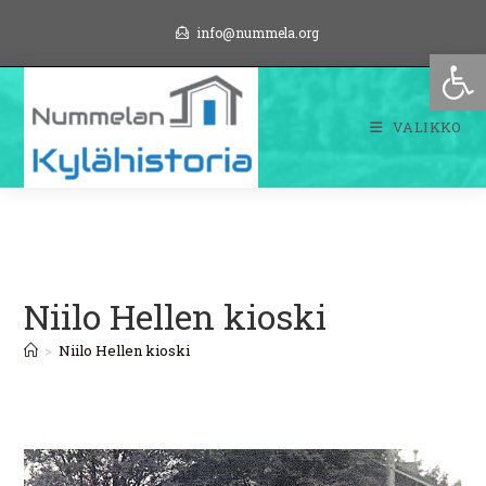
Siirry
info@nummela.org
suoraan
Op
sisältöön
VALIKKO
Niilo Hellen kioski
>
Niilo Hellen kioski