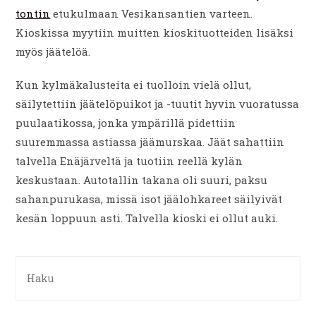
tontin
etukulmaan Vesikansantien varteen.
Kioskissa myytiin muitten kioskituotteiden lisäksi
myös jäätelöä.
Kun kylmäkalusteita ei tuolloin vielä ollut,
säilytettiin jäätelöpuikot ja -tuutit hyvin vuoratussa
puulaatikossa, jonka ympärillä pidettiin
suuremmassa astiassa jäämurskaa. Jäät sahattiin
talvella Enäjärveltä ja tuotiin reellä kylän
keskustaan. Autotallin takana oli suuri, paksu
sahanpurukasa, missä isot jäälohkareet säilyivät
kesän loppuun asti. Talvella kioski ei ollut auki.