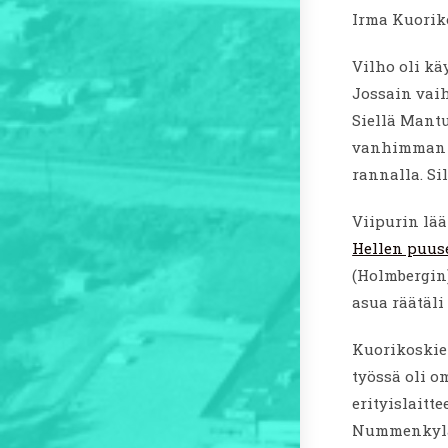
Irma Kuorik
Vilho oli kä
Jossain vai
Siellä Mant
vanhimman l
rannalla. Si
Viipurin lää
Hellen puus
(Holmbergin
asua räätäl
Kuorikoskien
työssä oli o
erityislaitt
Nummenkyläs