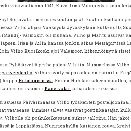
oski viisivuotiaana 1941. Kuva: Irma Muuraiskankaan ko
ynyt Sortavalan merimieskoulun ja oli koulutukseltaan pe
heessa Vilho ohjasi Vääksystä Jyväskylään kulkenutta Suo
u (Mandi)- vaimokin oli mukana. Vilho ja Mantu asuivat k
apsen, Irjan ja Ailin kanssa jonkin aikaa Metsäpirtissä 
lloin Vilho Kuorikoski ajoi Valamoon liikennöinyttä ristei
nin Pyhäjärveltä perhe palasi Vihtiin. Nummelassa Vilho 
epänverstaalla
. Vilhon syntymäpaikaksi on mainittu Frig
) torppa
Huhdanmäessä
. Ennen Huhdanmäkeen muuttoa, p
i Louhen omistaman
Kanervalan
piharakennuksessa.
 asuessa Päivärinnassa Vilho työskenteli posteljoonina. 
mat vaateensa. Lumiset talvet vaativat postinkantajan ku
eet. Vilholla oli potkukelkassaan sukset talloina. Hän jakoi
sä ja Leppärlässä. Nummenkylän kartanon rouva, kreivi