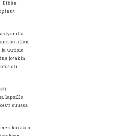
. Eihän
ppinut
äästyneillä
anantai-illan
 ja uutisia
ina jotakin.
otut oli
sti
sa lapsille
 kesti suussa
ennen kaikkea
istyksen