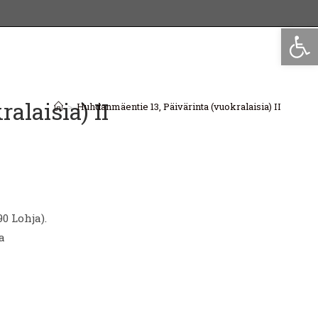
Op
alaisia) II
>
Huhdanmäentie 13, Päivärinta (vuokralaisia) II
0 Lohja).
a