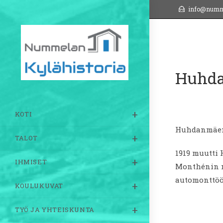
Siirry
info@numm
suoraan
sisältöön
Huhdan
KOTI
Huhdanmäent
TALOT
1919 muutti 
IHMISET
Monthénin m
automonttöö
KOULUKUVAT
TYÖ JA YHTEISKUNTA