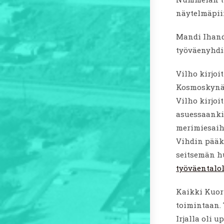
näytelmäpiir
Mandi Ihand
työväenyhdi
Vilho kirjoi
Kosmoskynää 
Vilho kirjo
asuessaankin
merimiesaihe
Vihdin pääk
seitsemän h
työväentalol
Kaikki Kuor
toimintaan. 
Irjalla oli 