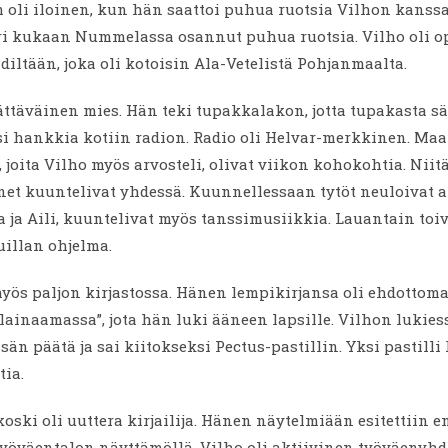
oli iloinen, kun hän saattoi puhua ruotsia Vilhon kanssa
uri kukaan Nummelassa osannut puhua ruotsia. Vilho oli o
idiltään, joka oli kotoisin Ala-Vetelistä Pohjanmaalta.
ättäväinen mies. Hän teki tupakkalakon, jotta tupakasta s
si hankkia kotiin radion. Radio oli Helvar-merkkinen. Ma
joita Vilho myös arvosteli, olivat viikon kohokohtia. Niitä
et kuuntelivat yhdessä. Kuunnellessaan tytöt neuloivat a
rja ja Aili, kuuntelivat myös tanssimusiikkia. Lauantain toiv
uillan ohjelma.
yös paljon kirjastossa. Hänen lempikirjansa oli ehdottoma
 lainaamassa”, jota hän luki ääneen lapsille. Vilhon lukies
isän päätä ja sai kiitokseksi Pectus-pastillin. Yksi pastilli
tia.
oski oli uuttera kirjailija. Hänen näytelmiään esitettiin 
öväentalon näyttämöllä. Vilho oli aktiivinen työväenyhd