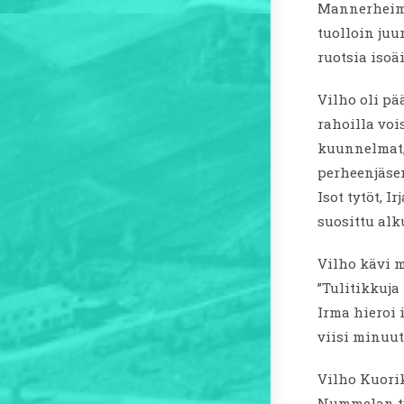
Mannerheim 
tuolloin ju
ruotsia isoä
Vilho oli pä
rahoilla voi
kuunnelmat, 
perheenjäsen
Isot tytöt, I
suosittu alk
Vilho kävi m
”Tulitikkuja
Irma hieroi 
viisi minuut
Vilho Kuorik
Nummelan ty