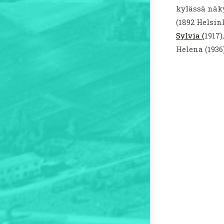
kylässä näky
(1892 Helsin
Sylvia (
1917)
Helena (1936