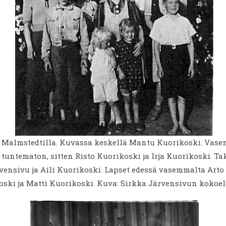
 Malmstedtilla. Kuvassa keskellä Mantu Kuorikoski. Vase
tuntematon, sitten Risto Kuorikoski ja Irja Kuorikoski. Ta
ensivu ja Aili Kuorikoski. Lapset edessä vasemmalta Arto
oski ja Matti Kuorikoski. Kuva: Sirkka Järvensivun kokoe