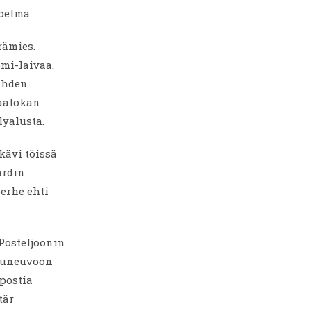
koelma
rämies.
mi-laivaa.
ahden
Laatokan
lyalusta.
kävi töissä
årdin
erhe ehti
Posteljoonin
lkuneuvoon
 postia
tär