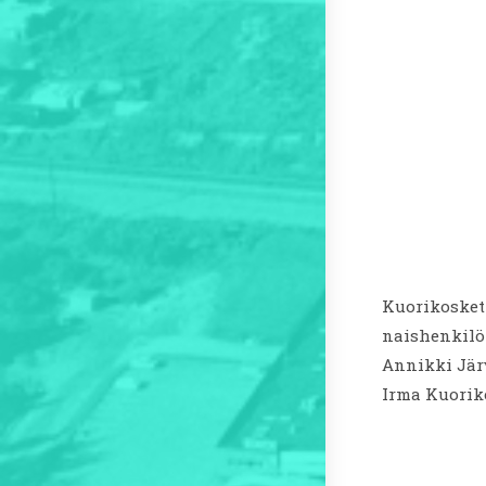
Kuorikosket
naishenkilö 
Annikki Järv
Irma Kuorik