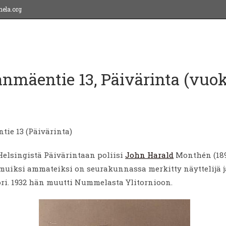
ela.org
mäentie 13, Päivärinta (vuokr
ie 13 (Päivärinta)
Helsingistä Päivärintaan poliisi
John Harald
Monthén (189
uiksi ammateiksi on seurakunnassa merkitty näyttelijä j
ri. 1932 hän muutti Nummelasta Ylitornioon.