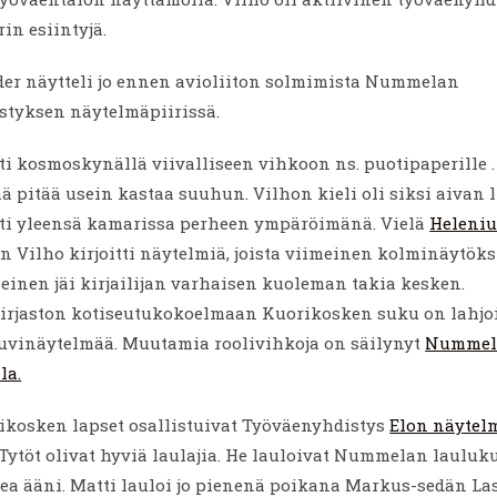
in esiintyjä.
er näytteli jo ennen avioliiton solmimista Nummelan
styksen näytelmäpiirissä.
tti kosmoskynällä viivalliseen vihkoon ns. puotipaperille .
pitää usein kastaa suuhun. Vilhon kieli oli siksi aivan l
itti yleensä kamarissa perheen ympäröimänä. Vielä
Heleniu
 Vilho kirjoitti näytelmiä, joista viimeinen kolminäytök
inen jäi kirjailijan varhaisen kuoleman takia kesken.
irjaston kotiseutukokoelmaan Kuorikosken suku on lahjo
uvinäytelmää. Muutamia roolivihkoja on säilynyt
Nummel
la.
ikosken lapset osallistuivat Työväenyhdistys
Elon näytel
Tytöt olivat hyviä laulajia. He lauloivat Nummelan lauluk
upea ääni. Matti lauloi jo pienenä poikana Markus-sedän La