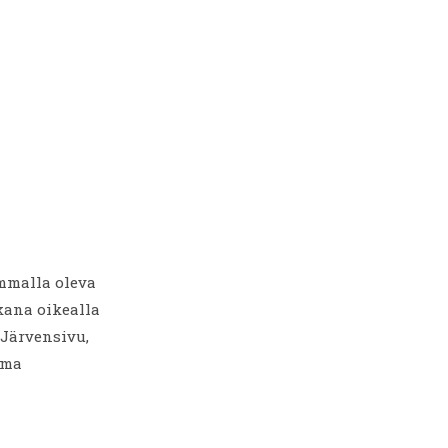
mmalla oleva
kana oikealla
 Järvensivu,
lma