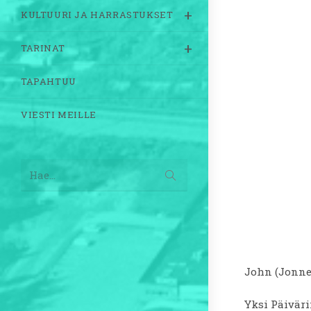
KULTUURI JA HARRASTUKSET
TARINAT
TAPAHTUU
VIESTI MEILLE
Lähetä
Hae...
haku
John (Jonne
Yksi Päiväri