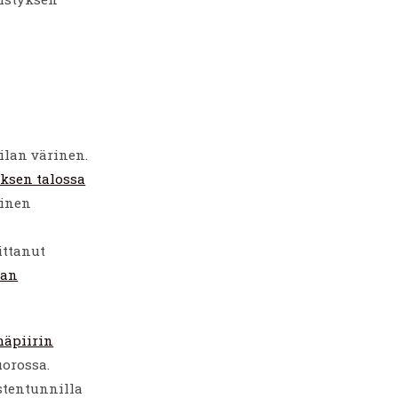
ilan värinen.
ksen talossa
sinen
ittanut
an
mäpiirin
uorossa.
stentunnilla