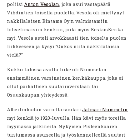
poliisi
Anton Vesolan
, joka asui vastapäätä
Vihdintien toisella puolella. Vesola oli mieltynyt
nakkilalaisen Rintama Oy:n valmistamiin
tohvelimaisiin kenkiin, joita myös KeskusKenkä
myi. Vesola asteli arvokkaasti tien toiselta puolen
liikkeeseen ja kysyi ”Onkos niitä nakkilalaisia
vielä?”
Kukko-talossa avattu liike oli Nummelan
ensimmäinen varsinainen kenkäkauppa, joka ei
ollut paikallisen suutarinverstaan tai
Osuuskaupan yhteydessä.
Albertinkadun varrella suutari
Jalmari Nummelin
myi kenkiä jo 1920-luvulla. Hän kävi myös toreilla
myymässä jalkineita. Nykyisen Pisteenkaaren
tuntumassa asuneella ja työskennelleellä suutari