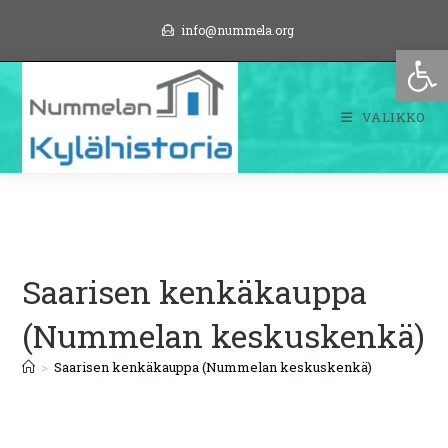
Siirry
info@nummela.org
suoraan
Op
sisältöön
VALIKKO
Saarisen kenkäkauppa
(Nummelan keskuskenkä)
>
Saarisen kenkäkauppa (Nummelan keskuskenkä)