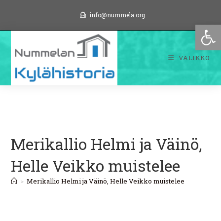
Siirry
info@nummela.org
suoraan
Op
sisältöön
VALIKKO
Merikallio Helmi ja Väinö,
Helle Veikko muistelee
>
Merikallio Helmi ja Väinö, Helle Veikko muistelee