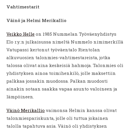
Vahtimestarit
Väinö ja Helmi Merikallio
Veikko Helle
on 1985 Nummelan Työväenyhdistys
Elo r.y.:n julkaisussa nimeltä Nummelo nimimerkillä
Vatupassi kertonut työväentalo Rientolan
alkuvuosien talonmies-vahtimestareista, jotka
talossa olivat aina keskeisiä hahmoja. Talonmies oli
yhdistyksen ainoa toimihenkilö, jolle maksettiin
palkkaa jossakin muodossa. Palkan muodosti
ainakin sotaan saakka vapaa asunto valoineen ja
lämpöineen.
Väinö Merikallio
vaimonsa Helmin kanssa olivat
talonmiespariskunta, jolle oli tuttua jokainen
talolla tapahtuva asia. Väinö oli yhdistyksen