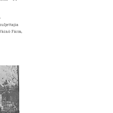
o
uljettajia
 Väinö Färm,