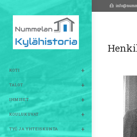
Siirry
info@numm
suoraan
sisältöön
Henki
KOTI
TALOT
IHMISET
KOULUKUVAT
TYÖ JA YHTEISKUNTA