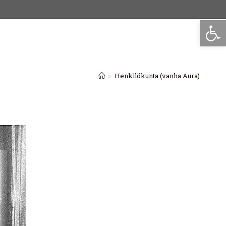
Op
>
Henkilökunta (vanha Aura)