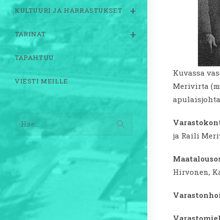
KULTUURI JA HARRASTUKSET
TARINAT
TAPAHTUU
Kuvassa vase
VIESTI MEILLE
Merivirta (m
apulaisjohta
Varastokont
Lähetä
Hae...
haku
ja Raili Mer
Maatalousos
Hirvonen, Ka
Varastonhoi
Varastomie