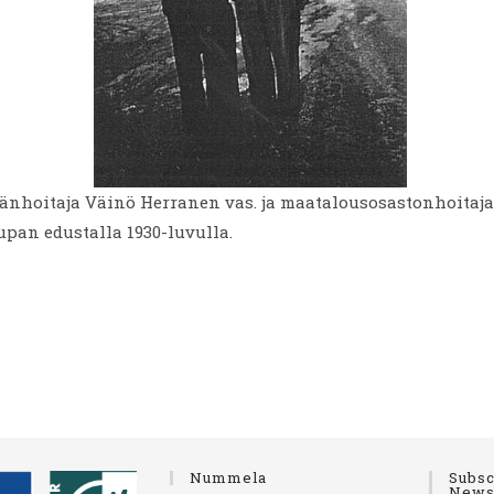
nhoitaja Väinö Herranen vas. ja maatalousosastonhoitaja
pan edustalla 1930-luvulla.
Nummela
Subsc
Newsl