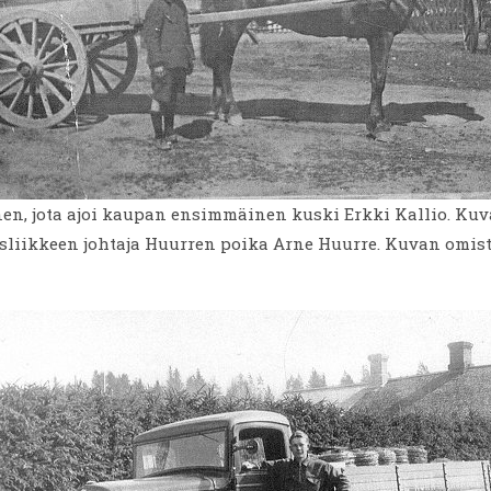
en, jota ajoi kaupan ensimmäinen kuski Erkki Kallio. Ku
usliikkeen johtaja Huurren poika Arne Huurre. Kuvan omi