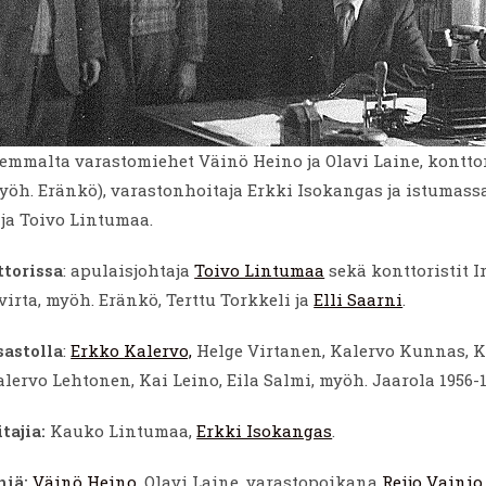
mmalta varastomiehet Väinö Heino ja Olavi Laine, konttor
yöh. Eränkö), varastonhoitaja Erkki Isokangas ja istumass
ja Toivo Lintumaa.
torissa
: apulaisjohtaja
Toivo Lintumaa
sekä konttoristit I
ivirta, myöh. Eränkö, Terttu Torkkeli ja
Elli Saarni
.
astolla
:
Erkko Kalervo,
Helge Virtanen, Kalervo Kunnas, K
lervo Lehtonen, Kai Leino, Eila Salmi, myöh. Jaarola 1956-1
tajia:
Kauko Lintumaa,
Erkki Isokangas
.
hiä:
Väinö Heino
, Olavi Laine, varastopoikana
Reijo Vainio