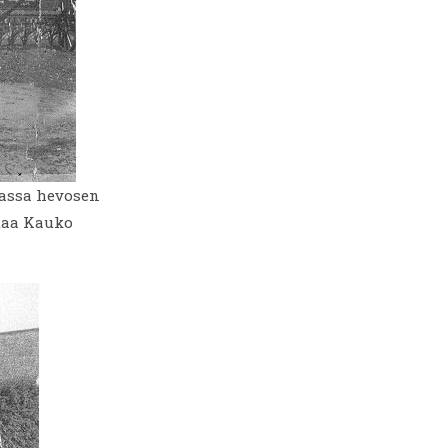
vassa hevosen
staa Kauko