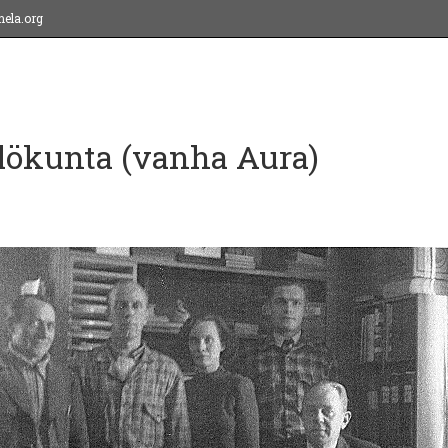
ela.org
lökunta (vanha Aura)