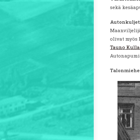
sekä kesäap
Autonkuljett
Maanviljelij
olivat myös
Tauno Kulla
Autonapumie
Talonmieh