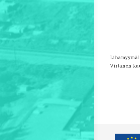
Lihamyymälä
Virtanen kau