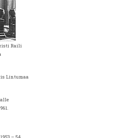
isti Raili
a
ris Lintumaa
alle
961.
1953 – 54