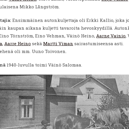
ulaisena Mikko Långström.
ajia:
Ensimmäinen autonkuljettaja oli Erkki Kallio, joka j
äin kaupan aikana kuljetti tavaroita hevoskyydillä. Autonk
 Eino Törnström, Eino Vehman, Väinö Heino,
Aarne Vainio
,
a,
Aarre Heino
sekä
Martti Viman
sairastumiseensa asti.
henä oli mm. Uuno Toivonen.
enä
1940-luvulla toimi Väinö Salomaa.