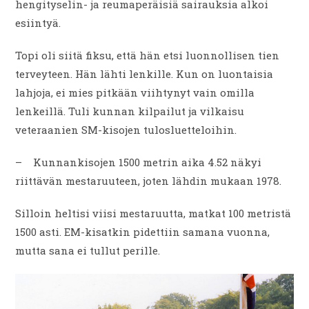
hengityselin- ja reumaperäisiä sairauksia alkoi
esiintyä.
Topi oli siitä fiksu, että hän etsi luonnollisen tien
terveyteen. Hän lähti lenkille. Kun on luontaisia
lahjoja, ei mies pitkään viihtynyt vain omilla
lenkeillä. Tuli kunnan kilpailut ja vilkaisu
veteraanien SM-kisojen tulosluetteloihin.
– Kunnankisojen 1500 metrin aika 4.52 näkyi
riittävän mestaruuteen, joten lähdin mukaan 1978.
Silloin heltisi viisi mestaruutta, matkat 100 metristä
1500 asti. EM-kisatkin pidettiin samana vuonna,
mutta sana ei tullut perille.