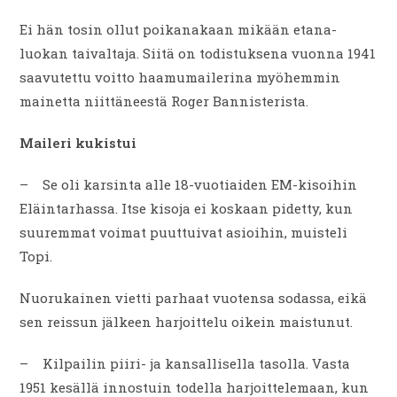
Ei hän tosin ollut poikanakaan mikään etana-
luokan taivaltaja. Siitä on todistuksena vuonna 1941
saavutettu voitto haamumailerina myöhemmin
mainetta niittäneestä Roger Bannisterista.
Maileri kukistui
– Se oli karsinta alle 18-vuotiaiden EM-kisoihin
Eläintarhassa. Itse kisoja ei koskaan pidetty, kun
suuremmat voimat puuttuivat asioihin, muisteli
Topi.
Nuorukainen vietti parhaat vuotensa sodassa, eikä
sen reissun jälkeen harjoittelu oikein maistunut.
– Kilpailin piiri- ja kansallisella tasolla. Vasta
1951 kesällä innostuin todella harjoittelemaan, kun