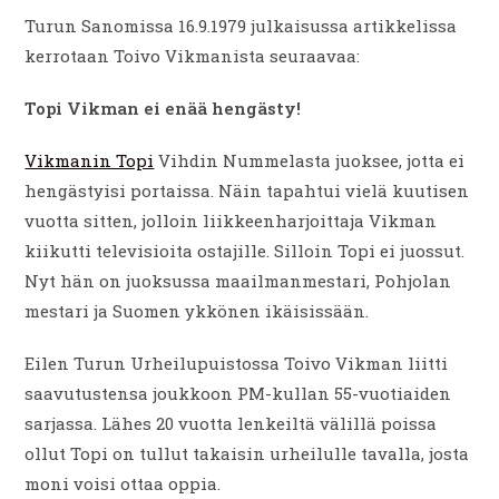
Turun Sanomissa 16.9.1979 julkaisussa artikkelissa
kerrotaan Toivo Vikmanista seuraavaa:
Topi Vikman ei enää hengästy!
Vikmanin Topi
Vihdin Nummelasta juoksee, jotta ei
hengästyisi portaissa. Näin tapahtui vielä kuutisen
vuotta sitten, jolloin liikkeenharjoittaja Vikman
kiikutti televisioita ostajille. Silloin Topi ei juossut.
Nyt hän on juoksussa maailmanmestari, Pohjolan
mestari ja Suomen ykkönen ikäisissään.
Eilen Turun Urheilupuistossa Toivo Vikman liitti
saavutustensa joukkoon PM-kullan 55-vuotiaiden
sarjassa. Lähes 20 vuotta lenkeiltä välillä poissa
ollut Topi on tullut takaisin urheilulle tavalla, josta
moni voisi ottaa oppia.