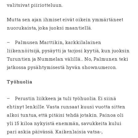
valitsivat piiriotteluun.
Mutta sen ajan ihmiset eivät oikein ymmärtäneet
nuorukaista, joka juoksi maantiellä.
– Palmusen Marttikin, karkkilalainen
liikennöitsijä, pysäytti ja tarjosi kyytiä, kun juoksin
Turuntien ja Nummelan välillä… No, Palmunen teki
jatkossa pysähtymisestä hyvän shownumeron.
Työhuolia
– Perustin liikkeen ja tuli työhuolia. Ei siinä
ehtinyt lenkille. Vasta runsaat kuusi vuotta sitten
alkoi tuntua, että pitäisi tehdä jotakin. Painoa oli
yli 15 kiloa nykyistä enemmän, savukkeita kului
pari askia päivässä. Kaikenlaisia vatsa-,