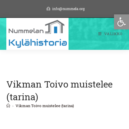
Siirry
info@nummela.org
suoraan
Op
sisältöön
VALIKKO
Vikman Toivo muistelee
(tarina)
>
Vikman Toivo muistelee (tarina)