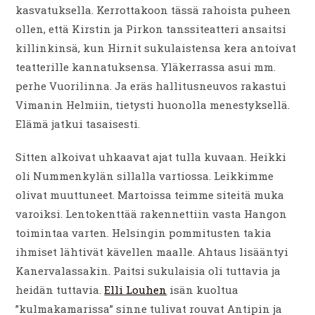
kasvatuksella. Kerrottakoon tässä rahoista puheen
ollen, että Kirstin ja Pirkon tanssiteatteri ansaitsi
killinkinsä, kun Hirnit sukulaistensa kera antoivat
teatterille kannatuksensa. Yläkerrassa asui mm.
perhe Vuorilinna. Ja eräs hallitusneuvos rakastui
Vimanin Helmiin, tietysti huonolla menestyksellä.
Elämä jatkui tasaisesti.
Sitten alkoivat uhkaavat ajat tulla kuvaan. Heikki
oli Nummenkylän sillalla vartiossa. Leikkimme
olivat muuttuneet. Martoissa teimme siteitä muka
varoiksi. Lentokenttää rakennettiin vasta Hangon
toimintaa varten. Helsingin pommitusten takia
ihmiset lähtivät kävellen maalle. Ahtaus lisääntyi
Kanervalassakin. Paitsi sukulaisia oli tuttavia ja
heidän tuttavia.
Elli Louhen
isän kuoltua
”kulmakamarissa” sinne tulivat rouvat Antipin ja