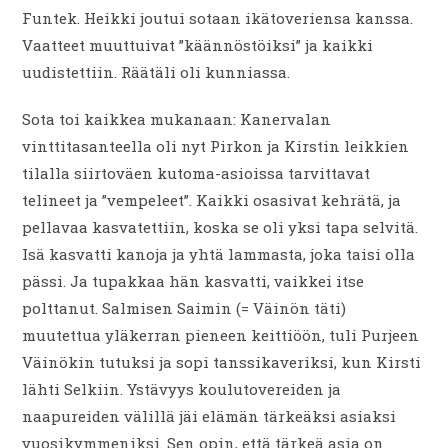
Funtek. Heikki joutui sotaan ikätoveriensa kanssa.
Vaatteet muuttuivat ”käännöstöiksi” ja kaikki
uudistettiin. Räätäli oli kunniassa.
Sota toi kaikkea mukanaan: Kanervalan
vinttitasanteella oli nyt Pirkon ja Kirstin leikkien
tilalla siirtoväen kutoma-asioissa tarvittavat
telineet ja ”vempeleet”. Kaikki osasivat kehrätä, ja
pellavaa kasvatettiin, koska se oli yksi tapa selvitä.
Isä kasvatti kanoja ja yhtä lammasta, joka taisi olla
pässi. Ja tupakkaa hän kasvatti, vaikkei itse
polttanut. Salmisen Saimin (= Väinön täti)
muutettua yläkerran pieneen keittiöön, tuli Purjeen
Väinökin tutuksi ja sopi tanssikaveriksi, kun Kirsti
lähti Selkiin. Ystävyys koulutovereiden ja
naapureiden välillä jäi elämän tärkeäksi asiaksi
vuosikymmeniksi. Sen opin, että tärkeä asia on