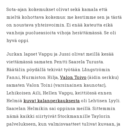
Sota-ajan kokemukset olivat sekä kamala että
mieltä kohottava kokemus: me kestimme sen ja tästä
on noustava yhteisvoimin. Ei enää kateutta eikä
vanhoja puolueasioita vihoja herättämässä. Se oli
hyvä oppi.
Jurkan lapset Vappu ja Jussi olivat meillä kesää
viettämässä samaten Pentti Saarela Turusta.
Räätälin pöydällä tekivät työtään Långströmin
Fanni, Nurmiston Hilja,
Valon Toivo
(äidin serkku)
samaten Valon Toini (varsinainen kaunotar),
Lehikoisen Aili, Hellen Vappu, keittiössä ennen
Helmiä
kuvat kalanperkauksesta
oli Lehtisen Lyyli.
Saarelan Helmikin sai oppinsa meillä. Sittemmin
nämä kaikki siirtyivät Stockmannille Taylorin
palvelukseen, kun valmisvaatteet tulivat kuvaan, ja