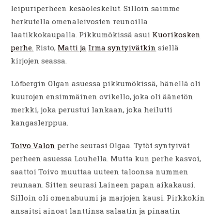
leipuriperheen kesäoleskelut. Silloin saimme
herkutella omenaleivosten reunoilla
laatikkokaupalla. Pikkumökissä asui
Kuorikosken
perhe.
Risto,
Matti ja
Irma syntyivätkin
siellä
kirjojen seassa.
Löfbergin Olgan asuessa pikkumökissä, hänellä oli
kuurojen ensimmäinen ovikello, joka oli äänetön
merkki, joka perustui lankaan, joka heilutti
kangaslerppua.
Toivo Valon
perhe seurasi Olgaa. Tytöt syntyivät
perheen asuessa Louhella. Mutta kun perhe kasvoi,
saattoi Toivo muuttaa uuteen taloonsa nummen
reunaan. Sitten seurasi Laineen papan aikakausi.
Silloin oli omenabuumi ja marjojen kausi. Pirkkokin
ansaitsi ainoat lanttinsa salaatin ja pinaatin