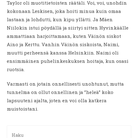
Taylor oli muotitietoisten räätäli. Voi, voi, unohdin
kokonaan Leskisen, joka hoiti minua kuin omaa
lastaan ja lohdutti, kun kipu yllätti. Ja Mäen
Niilokin istui pöydällä ja siirtyi sitten Hyvinkäälle
ammattiaan harjoittamaan, kuten Väinön siskot
Aino ja Kerttu. Vanhin Väinön siskoista, Naimi,
muutti perheensä kanssa Helsinkiin. Naimi oli
ensimmäinen puhelinkeskuksen hoitaja, kun osasi
ruotsia.
Varmasti on jotain onnellisesti unohtunut, mutta
tunnelma on ollut onnellinen ja ”heleä” koko
lapsuuteni ajalta, joten en voi olla katkera
muistoistani.