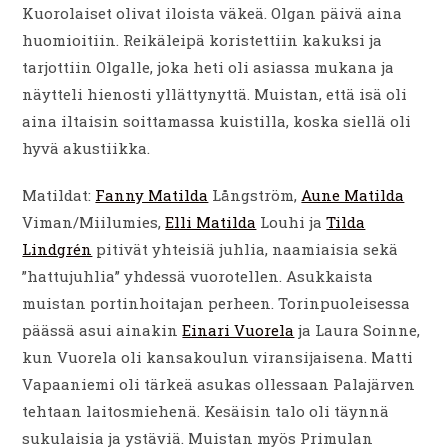
Kuorolaiset olivat iloista väkeä. Olgan päivä aina
huomioitiin. Reikäleipä koristettiin kakuksi ja
tarjottiin Olgalle, joka heti oli asiassa mukana ja
näytteli hienosti yllättynyttä. Muistan, että isä oli
aina iltaisin soittamassa kuistilla, koska siellä oli
hyvä akustiikka.
Matildat:
Fanny Matilda
Långström,
Aune Matilda
Viman/Miilumies,
Elli Matilda
Louhi ja
Tilda
Lindgrén
pitivät yhteisiä juhlia, naamiaisia sekä
”hattujuhlia” yhdessä vuorotellen. Asukkaista
muistan portinhoitajan perheen. Torinpuoleisessa
päässä asui ainakin
Einari Vuorela
ja Laura Soinne,
kun Vuorela oli kansakoulun viransijaisena. Matti
Vapaaniemi oli tärkeä asukas ollessaan Palajärven
tehtaan laitosmiehenä. Kesäisin talo oli täynnä
sukulaisia ja ystäviä. Muistan myös Primulan