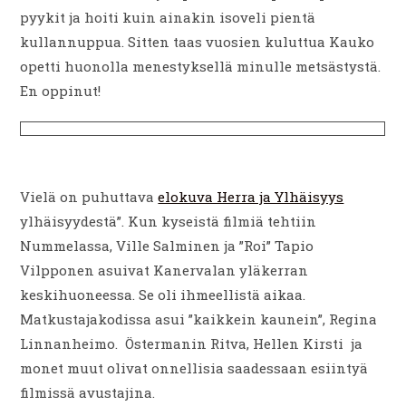
pyykit ja hoiti kuin ainakin isoveli pientä
kullannuppua. Sitten taas vuosien kuluttua Kauko
opetti huonolla menestyksellä minulle metsästystä.
En oppinut!
Vielä on puhuttava
elokuva Herra ja Ylhäisyys
ylhäisyydestä”. Kun kyseistä filmiä tehtiin
Nummelassa, Ville Salminen ja ”Roi” Tapio
Vilpponen asuivat Kanervalan yläkerran
keskihuoneessa. Se oli ihmeellistä aikaa.
Matkustajakodissa asui ”kaikkein kaunein”, Regina
Linnanheimo. Östermanin Ritva, Hellen Kirsti ja
monet muut olivat onnellisia saadessaan esiintyä
filmissä avustajina.