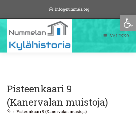
Siirry
info@nummela.org
suoraan
Op
sisältöön
VALIKKO
Pisteenkaari 9
(Kanervalan muistoja)
>
Pisteenkaari 9 (Kanervalan muistoja)