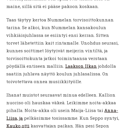
maine, sillä sitä ei pääse pakoon koskaan.
Taas täytyy kertoa Nummelan torvisoittokunnan
tarina. Se alkoi, kun Nummelan kansakoulun
vihkiäisjuhlassa se esiintyi ensi kerran. Sitten
torvet lähetettiin kait rintamalle. Unohdus seurasi,
kunnes soittimet löytyivät meijerin vintiltä, ja
torvisoittokunta jatkoi toimintaansa verstaan
pöydällä entiseen malliin.
Laakson Ilkan
johdolla
saatiin juhlava näyttö koulun juhlasalissa. On
toivotettava onnea musiikkityölle.
Ihanat muistot seuraavat minua edelleen. Kallion
nuoriso oli hauskaa väkeä. Leikimme noita-akkaa
pihalla. Noita-akka oli usein Maija-Liisa tai
Anna-
Liisa, ja
pelkäsimme tosissamme. Kun Seppo syntyi,
Kauko otti
kasvattajan paikan. Hän pesi Sepon