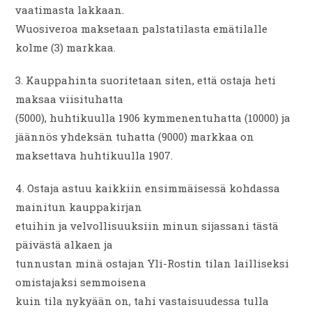
vaatimasta lakkaan.
Wuosiveroa maksetaan palstatilasta emätilalle
kolme (3) markkaa.
3. Kauppahinta suoritetaan siten, että ostaja heti
maksaa viisituhatta
(5000), huhtikuulla 1906 kymmenentuhatta (10000) ja
jäännös yhdeksän tuhatta (9000) markkaa on
maksettava huhtikuulla 1907.
4. Ostaja astuu kaikkiin ensimmäisessä kohdassa
mainitun kauppakirjan
etuihin ja velvollisuuksiin minun sijassani tästä
päivästä alkaen ja
tunnustan minä ostajan Yli-Rostin tilan lailliseksi
omistajaksi semmoisena
kuin tila nykyään on, tahi vastaisuudessa tulla