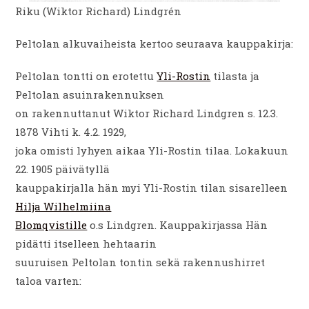
Riku (Wiktor Richard) Lindgrén
Peltolan alkuvaiheista kertoo seuraava kauppakirja:
Peltolan tontti on erotettu
Yli-Rostin
tilasta ja
Peltolan asuinrakennuksen
on rakennuttanut Wiktor Richard Lindgren s. 12.3.
1878 Vihti k. 4.2. 1929,
joka omisti lyhyen aikaa Yli-Rostin tilaa. Lokakuun
22. 1905 päivätyllä
kauppakirjalla hän myi Yli-Rostin tilan sisarelleen
Hilja Wilhelmiina
Blomqvistille
o.s Lindgren. Kauppakirjassa Hän
pidätti itselleen hehtaarin
suuruisen Peltolan tontin sekä rakennushirret
taloa varten: