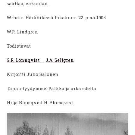
saattaa, vakuutan.
Wihdin Härköilässä lokakuun 22. p:nä 1905
W.R. Lindgren
Todistavat
G.R. Lönnqvist
J.A. Sellgren
Kirjoitti Juho Salonen
Tähän tyydymme: Paikka ja aika edellä
Hilja Blomqvist H. Blomqvist