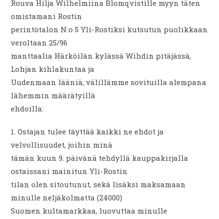
Rouva Hilja Wilhelmiina Blomqvistille myyn täten
omistamani Rostin
perintötalon N:o 5 Yli-Rostiksi kutsutun puolikkaan
veroltaan 25/96
manttaalia Härköilän kylässä Wihdin pitäjässä,
Lohjan kihlakuntaa ja
Uudenmaan lääniä, välillämme sovituilla alempana
lähemmin määrätyillä
ehdoilla:
1. Ostajan tulee täyttää kaikki ne ehdot ja
velvollisuudet, joihin minä
tämän kuun 9. päivänä tehdyllä kauppakirjalla
ostaissani mainitun Yli-Rostin
tilan olen sitoutunut, sekä lisäksi maksamaan
minulle neljäkolmatta (24000)
Suomen kultamarkkaa, luovuttaa minulle