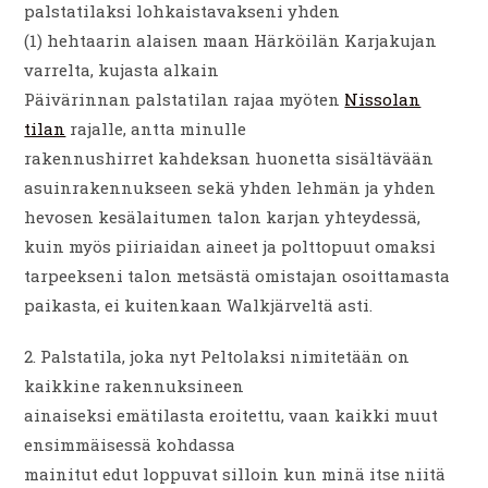
palstatilaksi lohkaistavakseni yhden
(1) hehtaarin alaisen maan Härköilän Karjakujan
varrelta, kujasta alkain
Päivärinnan palstatilan rajaa myöten
Nissolan
tilan
rajalle, antta minulle
rakennushirret kahdeksan huonetta sisältävään
asuinrakennukseen sekä yhden lehmän ja yhden
hevosen kesälaitumen talon karjan yhteydessä,
kuin myös piiriaidan aineet ja polttopuut omaksi
tarpeekseni talon metsästä omistajan osoittamasta
paikasta, ei kuitenkaan Walkjärveltä asti.
2. Palstatila, joka nyt Peltolaksi nimitetään on
kaikkine rakennuksineen
ainaiseksi emätilasta eroitettu, vaan kaikki muut
ensimmäisessä kohdassa
mainitut edut loppuvat silloin kun minä itse niitä