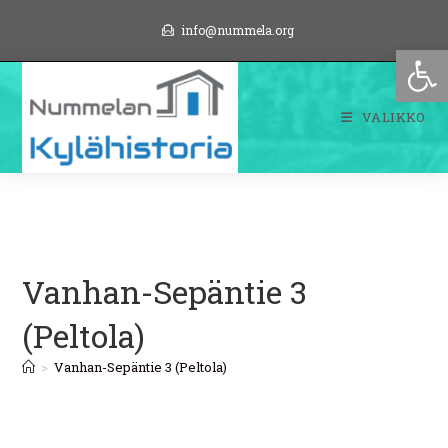
Siirry
info@nummela.org
suoraan
Op
sisältöön
VALIKKO
Vanhan-Sepäntie 3
(Peltola)
>
Vanhan-Sepäntie 3 (Peltola)