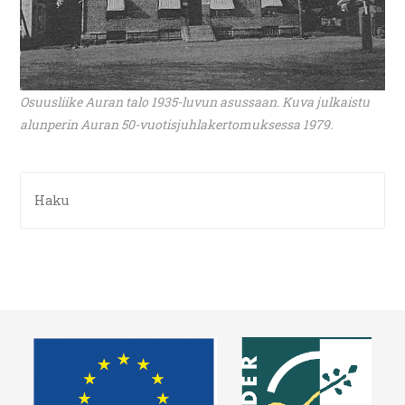
Osuusliike Auran talo 1935-luvun asussaan. Kuva julkaistu
alunperin Auran 50-vuotisjuhlakertomuksessa 1979.