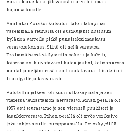
Auran teurastamo jätevarastoineen toi oman
hajunsa kujalle.
Vanhaksi Auraksi kutsutun talon takapihan
vasemmalla reunalla oli Kusikujaksi kutsutun
kylätien varrella pitkä punaiseksi maalattu
varastorakennus. Siinä oli neljä varastoa.
Ensimmäisessä säilytettiin sokerit ja kahvit,
toisessa ns. kuivatavarat kuten jauhot, kolmannessa
naulat ja neljännessä muut rautatavarat. Lisäksi oli
tila öljyille ja lasivarasto.
Autotallin jälkeen oli suuri ulkokäymälä ja sen
vieressä teurastamon jätevarasto. Pihan perällä oli
1957 asti teurastamo ja sen vieressä puuliiteri ja
laatikkovarasto. Pihan perällä oli myös verikaivo,
joka tyhjennettiin pumppaamalla. Hevoskyydillä