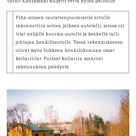
Väinö Kauramäki kuljetti verta kylän pelloille.
Piha-alueen rautatienpuoleiselle sivulle
rakennettiin sotien jälkeen autotalli, missä oli
tilat neljälle kuorma-autolle ja keskellä talli
johtajan henkilöautolle. Tässä rakennuksessa
olivat myös liikkeen henkilökunnan omat
kellaritilat. Portaat kellariin menivät
rakennuksen päädystä.