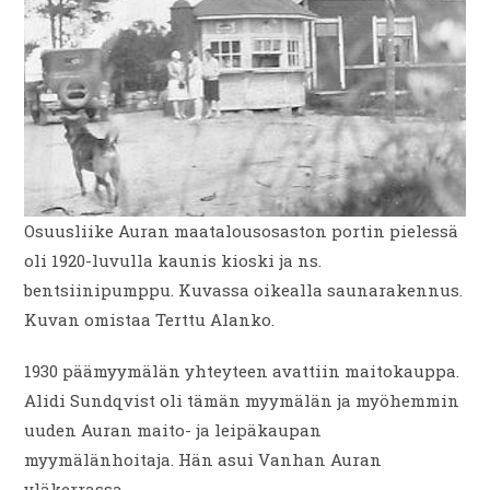
Osuusliike Auran maatalousosaston portin pielessä
oli 1920-luvulla kaunis kioski ja ns.
bentsiinipumppu. Kuvassa oikealla saunarakennus.
Kuvan omistaa Terttu Alanko.
1930 päämyymälän yhteyteen avattiin maitokauppa.
Alidi Sundqvist oli tämän myymälän ja myöhemmin
uuden Auran maito- ja leipäkaupan
myymälänhoitaja. Hän asui Vanhan Auran
yläkerrassa.