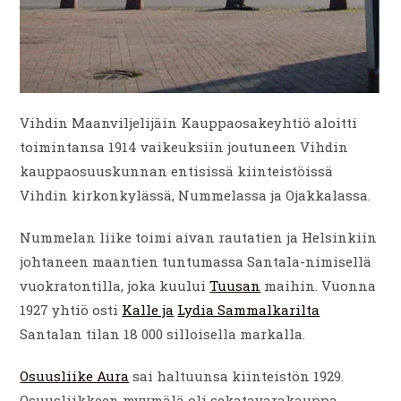
Vihdin Maanviljelijäin Kauppaosakeyhtiö aloitti
toimintansa 1914 vaikeuksiin joutuneen Vihdin
kauppaosuuskunnan entisissä kiinteistöissä
Vihdin kirkonkylässä, Nummelassa ja Ojakkalassa.
Nummelan liike toimi aivan rautatien ja Helsinkiin
johtaneen maantien tuntumassa Santala-nimisellä
vuokratontilla, joka kuului
Tuusan
maihin. Vuonna
1927 yhtiö osti
Kalle ja
Lydia Sammalkarilta
Santalan tilan 18 000 silloisella markalla.
Osuusliike Aura
sai haltuunsa kiinteistön 1929.
Osuusliikkeen myymälä oli sekatavarakauppa,