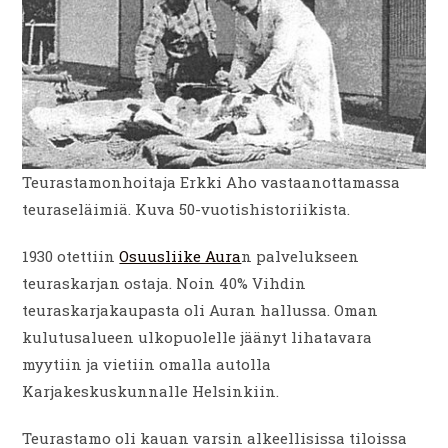
Teurastamonhoitaja Erkki Aho vastaanottamassa
teuraseläimiä. Kuva 50-vuotishistoriikista.
1930 otettiin
Osuusliike Aura
n palvelukseen
teuraskarjan ostaja. Noin 40% Vihdin
teuraskarjakaupasta oli Auran hallussa. Oman
kulutusalueen ulkopuolelle jäänyt lihatavara
myytiin ja vietiin omalla autolla
Karjakeskuskunnalle Helsinkiin.
Teurastamo oli kauan varsin alkeellisissa tiloissa