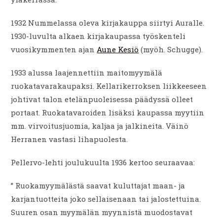
1932 Nummelassa oleva kirjakauppa siirtyi Auralle.
1930-luvulta alkaen kirjakaupassa työskenteli
vuosikymmenten ajan
Aune Kesiö
(myöh. Schugge).
1933 alussa laajennettiin maitomyymälä
ruokatavarakaupaksi. Kellarikerroksen liikkeeseen
johtivat talon etelänpuoleisessa päädyssä olleet
portaat. Ruokatavaroiden lisäksi kaupassa myytiin
mm. virvoitusjuomia, kaljaa ja jalkineita. Väinö
Herranen vastasi lihapuolesta.
Pellervo-lehti joulukuulta 1936 kertoo seuraavaa:
” Ruokamyymälästä saavat kuluttajat maan- ja
karjantuotteita joko sellaisenaan tai jalostettuina.
Suuren osan myymälän myynnistä muodostavat