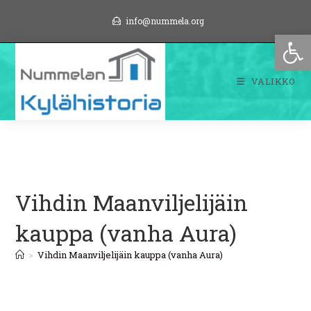
Siirry
info@nummela.org
suoraan
Op
sisältöön
VALIKKO
Vihdin Maanviljelijäin
kauppa (vanha Aura)
>
Vihdin Maanviljelijäin kauppa (vanha Aura)