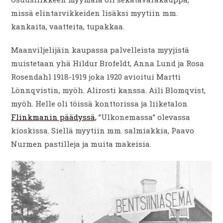
missä elintarvikkeiden lisäksi myytiin mm.
kankaita, vaatteita, tupakkaa.
Maanviljelijäin kaupassa palvelleista myyjistä
muistetaan yhä Hildur Brofeldt, Anna Lund ja Rosa
Rosendahl 1918-1919 joka 1920 avioitui Martti
Lönnqvistin, myöh. Alirosti kanssa. Aili Blomqvist,
myöh. Helle oli töissä konttorissa ja liiketalon
Flinkmanin päädyssä,
”Ulkonemassa” olevassa
kioskissa. Siellä myytiin mm. salmiakkia, Paavo
Nurmen pastilleja ja muita makeisia.