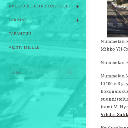
KULTUURI JA HARRASTUKSET
TARINAT
TAPAHTUU
Nummelan ko
VIESTI MEILLE
Mikko Yli-R
Nummelan ka
Lähetä
Hae...
haku
Nummelan ka
10 100 m3 ja
kokonaiskus
suunnittelu
toimi M. Ny
Vihdin Sähk
Koulurakenn