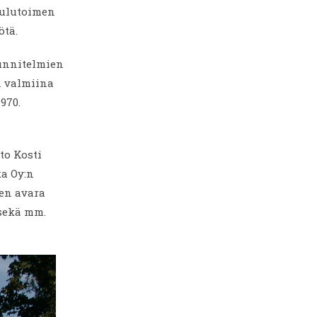
koulutoimen
tä.
unnitelmien
n valmiina
970.
to Kosti
ka Oy:n
en avara
 sekä mm.