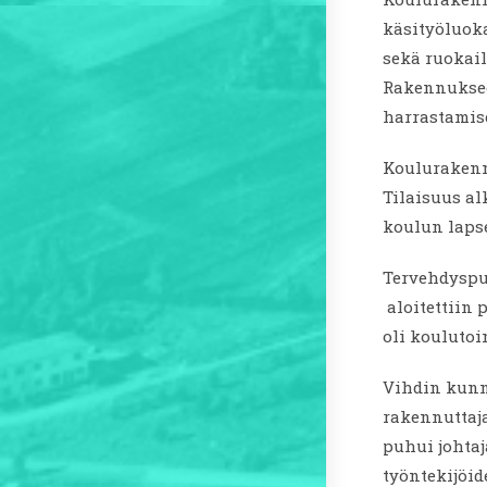
käsityöluoka
sekä ruokailu
Rakennukseen
harrastamis
Koulurakennu
Tilaisuus al
koulun lapse
Tervehdyspu
aloitettiin
oli koulutoi
Vihdin kunn
rakennuttaj
puhui johtaj
työntekijöid