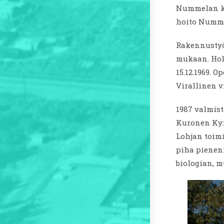
Nummelan kou
hoito Numme
Rakennustyö
mukaan. Holv
15.12.1969. 
Virallinen vi
1987 valmis
Kuronen Ky:
Lohjan toimi
piha pienen
biologian, m