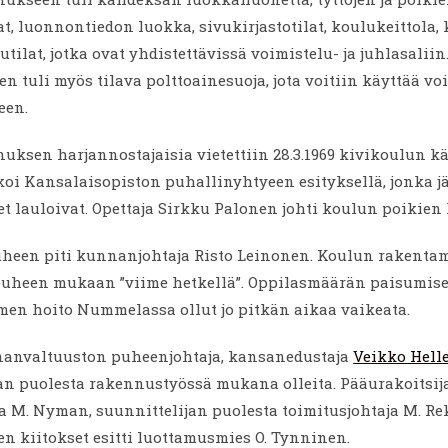
t, luonnontiedon luokka, sivukirjastotilat, koulukeittola
tilat, jotka ovat yhdistettävissä voimistelu- ja juhlasaliin
 tuli myös tilava polttoainesuoja, jota voitiin käyttää v
een.
ksen harjannostajaisia vietettiin 28.3.1969 kivikoulun kä
koi Kansalaisopiston puhallinyhtyeen esityksellä, jonka j
t lauloivat. Opettaja Sirkku Palonen johti koulun poikien
heen piti kunnanjohtaja Risto Leinonen. Koulun rakenta
 puheen mukaan ”viime hetkellä”. Oppilasmäärän paisumis
men hoito Nummelassa ollut jo pitkän aikaa vaikeata.
anvaltuuston puheenjohtaja, kansanedustaja
Veikko Hell
an puolesta rakennustyössä mukana olleita. Pääurakoitsij
a M. Nyman, suunnittelijan puolesta toimitusjohtaja M. Rek
en kiitokset esitti luottamusmies O. Tynninen.