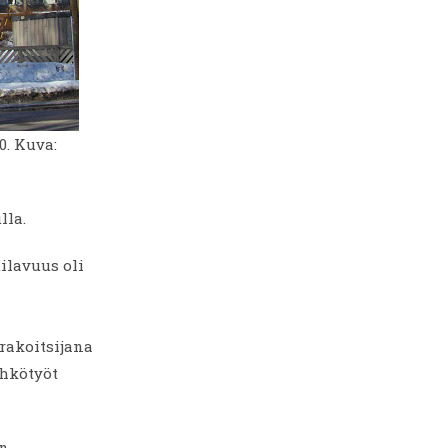
. Kuva:
lla.
ilavuus oli
rakoitsijana
ähkötyöt
en