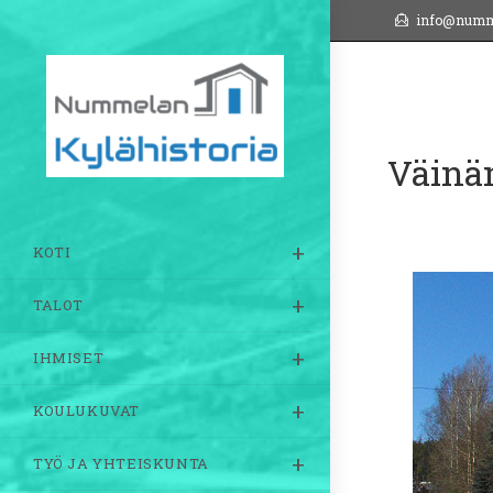
Siirry
info@numm
suoraan
sisältöön
Väinäm
KOTI
TALOT
IHMISET
KOULUKUVAT
TYÖ JA YHTEISKUNTA