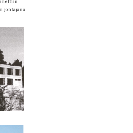
nnettiin
un johtajana