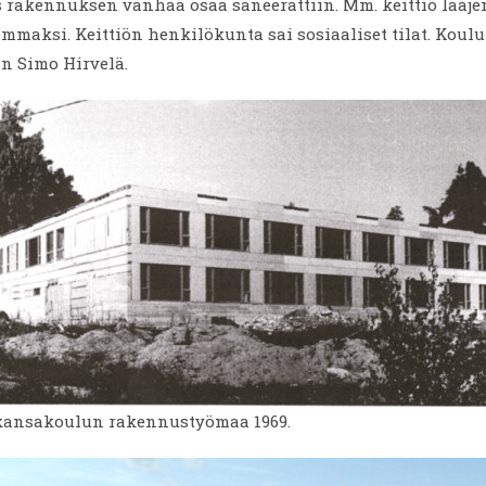
 rakennuksen vanhaa osaa saneerattiin. Mm. keittiö laaje
mmaksi. Keittiön henkilökunta sai sosiaaliset tilat. Koul
in Simo Hirvelä.
ansakoulun rakennustyömaa 1969.