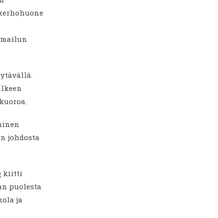
, kerhohuone
.
oimailun
ytävällä.
älkeen
 kuoroa.
minen
en johdosta
e
kiitti
an puolesta
ola ja