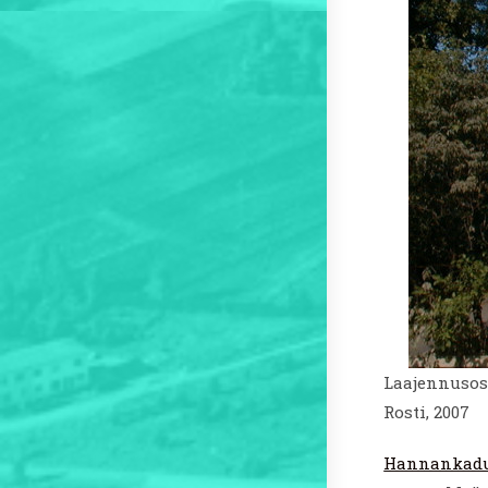
Laajennusos
Rosti, 2007
Hannankadu