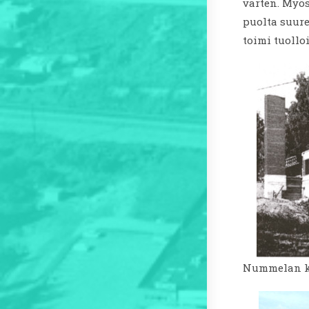
varten. Myös
puolta suure
toimi tuollo
Nummelan k