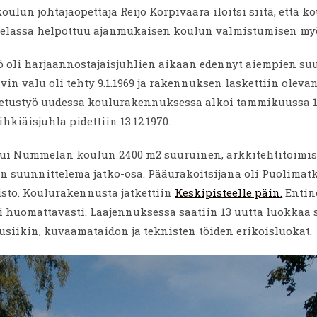
lun johtajaopettaja Reijo Korpivaara iloitsi siitä, että 
lassa helpottuu ajanmukaisen koulun valmistumisen myö
 oli harjaannostajaisjuhlien aikaan edennyt aiempien su
in valu oli tehty 9.1.1969 ja rakennuksen laskettiin oleva
Opetustyö uudessa koulurakennuksessa alkoi tammikuussa 1
hkiäisjuhla pidettiin 13.12.1970.
tui Nummelan koulun 2400 m2 suuruinen, arkkitehtitoimis
n suunnittelema jatko-osa. Pääurakoitsijana oli Puolimat
sto. Koulurakennusta jatkettiin
Keskipisteelle päin.
Entin
i huomattavasti. Laajennuksessa saatiin 13 uutta luokkaa
usiikin, kuvaamataidon ja teknisten töiden erikoisluokat.