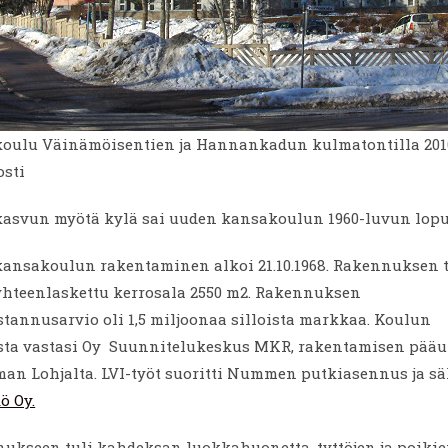
ulu Väinämöisentien ja Hannankadun kulmatontilla 2010
osti
svun myötä kylä sai uuden kansakoulun 1960-luvun lopu
nsakoulun rakentaminen alkoi 21.10.1968. Rakennuksen t
 yhteenlaskettu kerrosala 2550 m2. Rakennuksen
tannusarvio oli 1,5 miljoonaa silloista markkaa. Koulun
sta vastasi Oy Suunnitelukeskus MKR, rakentamisen pääu
man Lohjalta. LVI-työt suoritti Nummen putkiasennus ja s
ö Oy.
ukseen tuli kahdeksan luokkahuonetta, tyttöjen ja poiki