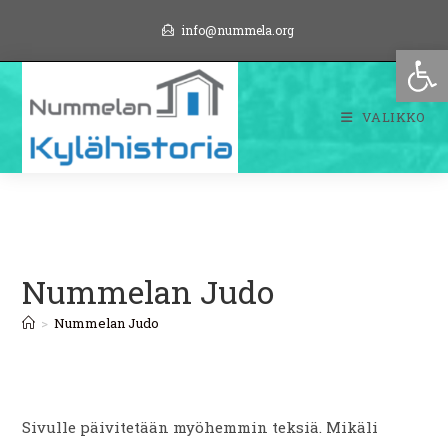
Siirry
info@nummela.org
suoraan
Op
sisältöön
VALIKKO
Nummelan Judo
>
Nummelan Judo
Sivulle päivitetään myöhemmin teksiä. Mikäli