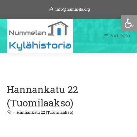
Siirry
info@nummela.org
suoraan
Op
sisältöön
VALIKKO
Hannankatu 22
(Tuomilaakso)
>
Hannankatu 22 (Tuomilaakso)