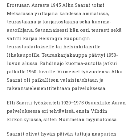
Erottuaan Aurasta 1945 Alku Saarni toimi
Metsälässä yrittäjänä kahdessa ammatissa,
teurastajana ja karjanostajana sekä kuorma-
autoilijana. Satunnaisesti hän osti, teurasti sekä
välitti karjaa Helsingin kaupungin
teurastuslaitokselle tai helsinkiläisille
lihakaupoille. Teuraskarjakauppa päättyi 1950-
luvun alussa. Rahdinajo kuorma-autolla jatkui
pitkälle 1960-luvulle. Viimeiset työvuotensa Alku
Saarni oli paikallisen valaisintehtaan ja
rakennuselementtitehtaan palveluksessa.
Elli Saarni työskenteli 1929–1975 Osuusliike Auran
palveluksessa eri tehtävissä, ensin Vihdin
kirkonkylässä, sitten Nummelan myymälöissä.
Saarnit olivat hyvän päivän tuttuja naapurien