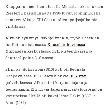
Kuoppanummentien alueella Metsälä-rakennuksen
Resslerin pariskunnalta 1930-luvun loppupuolella
ostaneet Alku ja Elli Saarni olivat paljasjalkaisia
vihtiläisiä.
Alku oli syntynyt 1905 Sjelfmanin, myöh. Saarnien
tuolloin omistamassa
Kuuselan huvilassa
Nummelan keskustassa, nyk. Pisteenkaaren ja
Sentraalipolun kulmassa.
Ellin o.s. Holmström (1910) koti oli Reunala
Haapakylässä. 1937 Saarnit olivat
Ol. Auran
palveluksessa. Alku toimi karjanostajana ja
teurastajana, Elli myyjättärenä ja maatalousosaston
konttorissa. Heillä oli kaksi lasta: Erkki (1933) ja
Armi (1936).