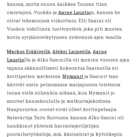
kanssa, mutta ennen kaikkea Tuusan tilan
omistajien, Vuokko ja
Aarne Laustio
n, kanssa he
olivat tekemisissä viikoittain. Elli Saarni oli
Vuokon todellinen luottoystävä, joka piti muuten
kovin syrjäänvetäytyneen ystävänsä ajan tasalla.
Markus Eräkivellä,
Aleksi Laineella,
Aarne
Laustio
lla ja Alku Saarnilla oli monien vuosien ajan
tapana säännöllisesti kokoontua Saarneilla eri
korttipelien merkeissä.
Nymanit
ja Saarnit taas
kävivät usein pelaamassa marjapussia toistensa
luona vielä siihenkin aikaan, kun Nymanit jo
asuivat kansakoululla ja matkustajakodissa.
Naapuruston rouvat eivät olleet kortinpelaajia.
Ratavartija Taito Koivusen kanssa Alku Saarni oli
hankkinut yhteisiä harrastajaviljelijän
puutarhatyökaluja, mm. käsisahrat ja kylvökepin.