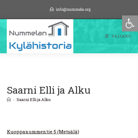
Siirry
info@nummela.org
suoraan
Op
sisältöön
VALIKKO
Saarni Elli ja Alku
>
Saarni Elli ja Alku
Kuoppanummentie 5 (Metsälä)