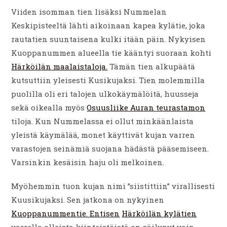
Viiden isomman tien lisäksi Nummelan
Keskipisteeltä lähti aikoinaan kapea kylätie, joka
rautatien suuntaisena kulki itään päin. Nykyisen
Kuoppanummen alueella tie kääntyi suoraan kohti
Härköilän maalaistaloja.
Tämän tien alkupäätä
kutsuttiin yleisesti Kusikujaksi. Tien molemmilla
puolilla oli eri talojen ulkokäymälöitä, huusseja
sekä oikealla myös
Osuusliike Auran teurastamon
tiloja. Kun Nummelassa ei ollut minkäänlaista
yleistä käymälää, monet käyttivät kujan varren
varastojen seinämiä suojana hädästä pääsemiseen.
Varsinkin kesäisin haju oli melkoinen.
Myöhemmin tuon kujan nimi ”siistittiin” virallisesti
Kuusikujaksi. Sen jatkona on nykyinen
Kuoppanummentie. Entisen
Härköilän kylätien
varrella olleista kiinteistöistä on säilynyt vain