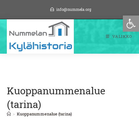
Siirry
info@nummela.org
suoraan
Op
sisältöön
VALIKKO
Kuoppanummenalue
(tarina)
>
Kuoppanummenalue (tarina)