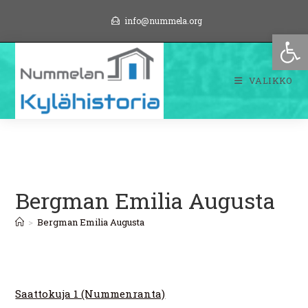
Siirry
info@nummela.org
suoraan
Op
sisältöön
VALIKKO
Bergman Emilia Augusta
>
Bergman Emilia Augusta
Saattokuja 1 (Nummenranta)