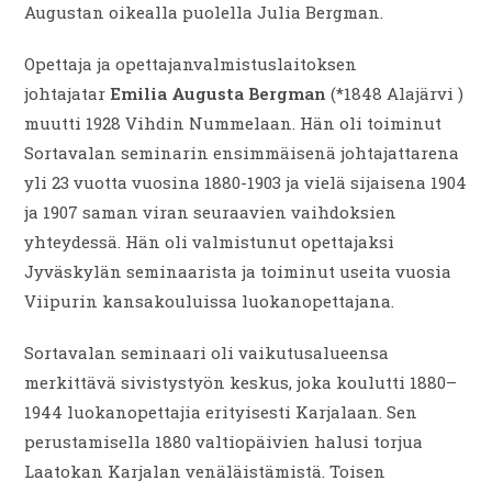
Augustan oikealla puolella Julia Bergman.
Opettaja ja opettajanvalmistuslaitoksen
johtajatar
Emilia Augusta Bergman
(*1848 Alajärvi )
muutti 1928 Vihdin Nummelaan. Hän oli toiminut
Sortavalan seminarin ensimmäisenä johtajattarena
yli 23 vuotta vuosina 1880-1903 ja vielä sijaisena 1904
ja 1907 saman viran seuraavien vaihdoksien
yhteydessä. Hän oli valmistunut opettajaksi
Jyväskylän seminaarista ja toiminut useita vuosia
Viipurin kansakouluissa luokanopettajana.
Sortavalan seminaari oli vaikutusalueensa
merkittävä sivistystyön keskus, joka koulutti 1880–
1944 luokanopettajia erityisesti Karjalaan. Sen
perustamisella 1880 valtiopäivien halusi torjua
Laatokan Karjalan venäläistämistä. Toisen