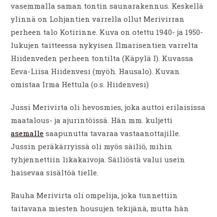
vasemmalla saman tontin saunarakennus. Keskellä
ylinnä on Lohjantien varrella ollut Merivirran
perheen talo Kotirinne. Kuva on otettu 1940- ja 1950-
lukujen taitteessa nykyisen Ilmarisentien varrelta
Hiidenveden perheen tontilta (Käpylä I). Kuvassa
Eeva-Liisa Hiidenvesi (myöh. Hausalo). Kuvan
omistaa Irma Hettula (o.s. Hiidenvesi)
Jussi Merivirta oli hevosmies, joka auttoi erilaisissa
maatalous- ja ajurintöissä. Hän mm. kuljetti
asemalle
saapunutta tavaraa vastaanottajille.
Jussin peräkärryissä oli myös säiliö, mihin
tyhjennettiin likakaivoja. Säiliöstä valui usein
haisevaa sisältöä tielle.
Rauha Merivirta oli ompelija, joka tunnettiin
taitavana miesten housujen tekijänä, mutta hän