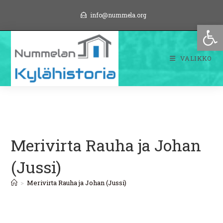
Siirry
info@nummela.org
suoraan
Op
sisältöön
VALIKKO
Merivirta Rauha ja Johan
(Jussi)
>
Merivirta Rauha ja Johan (Jussi)