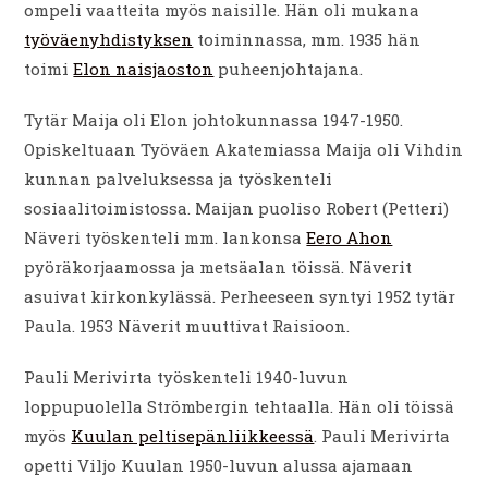
ompeli vaatteita myös naisille. Hän oli mukana
työväenyhdistyksen
toiminnassa, mm. 1935 hän
toimi
Elon naisjaoston
puheenjohtajana.
Tytär Maija oli Elon johtokunnassa 1947-1950.
Opiskeltuaan Työväen Akatemiassa Maija oli Vihdin
kunnan palveluksessa ja työskenteli
sosiaalitoimistossa. Maijan puoliso Robert (Petteri)
Näveri työskenteli mm. lankonsa
Eero Ahon
pyöräkorjaamossa ja metsäalan töissä. Näverit
asuivat kirkonkylässä. Perheeseen syntyi 1952 tytär
Paula. 1953 Näverit muuttivat Raisioon.
Pauli Merivirta työskenteli 1940-luvun
loppupuolella Strömbergin tehtaalla. Hän oli töissä
myös
Kuulan peltisepänliikkeessä
. Pauli Merivirta
opetti Viljo Kuulan 1950-luvun alussa ajamaan