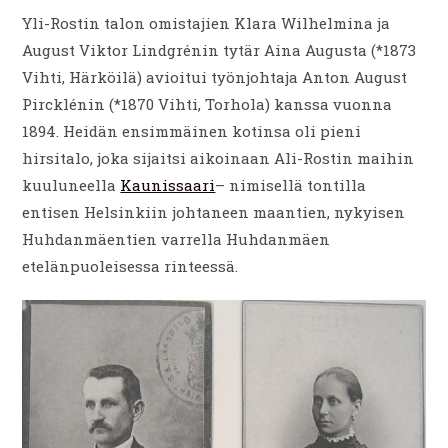
Yli-Rostin talon omistajien Klara Wilhelmina ja
August Viktor Lindgrénin tytär Aina Augusta (*1873
Vihti, Härköilä) avioitui työnjohtaja Anton August
Pircklénin (*1870 Vihti, Torhola) kanssa vuonna
1894. Heidän ensimmäinen kotinsa oli pieni
hirsitalo, joka sijaitsi aikoinaan Ali-Rostin maihin
kuuluneella
Kaunissaari
– nimisellä tontilla
entisen Helsinkiin johtaneen maantien, nykyisen
Huhdanmäentien varrella Huhdanmäen
etelänpuoleisessa rinteessä.