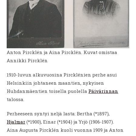
Anton Pircklén ja Aina Pircklén. Kuvat omistaa
Annikki Pircklén
1910-luvun alkuvuosina Pircklénien perhe asui
Helsinkiin johtaneen maantien, nykyisen
Huhdanmäentien toisella puolella
Päivärinnan
talossa.
Perheeseen syntyi neljä lasta: Bertha (*1897),
Hjalmar
(*1900), Einar (*1904) ja Yrjö (1906-1907).
Aina Augusta Pircklén kuoli vuonna 1909 ja Anton