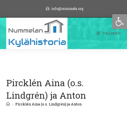
Siirry
info@nummela.org
suoraan
Op
sisältöön
VALIKKO
Pircklén Aina (o.s.
Lindgrén) ja Anton
>
Pircklén Aina (o.s. Lindgrén) ja Anton