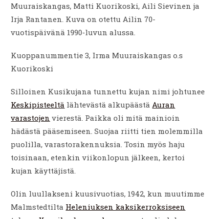
Muuraiskangas, Matti Kuorikoski, Aili Sievinen ja
Irja Rantanen. Kuva on otettu Ailin 70-
vuotispäivänä 1990-luvun alussa.
Kuoppanummentie 3, Irma Muuraiskangas o.s
Kuorikoski
Silloinen Kusikujana tunnettu kujan nimi johtunee
Keskipisteeltä
lähtevästä alkupäästä
Auran
varastojen
vierestä. Paikka oli mitä mainioin
hädästä pääsemiseen. Suojaa riitti tien molemmilla
puolilla, varastorakennuksia. Tosin myös haju
toisinaan, etenkin viikonlopun jälkeen, kertoi
kujan käyttäjistä.
Olin luullakseni kuusivuotias, 1942, kun muutimme
Malmstedtilta
Heleniuksen kaksikerroksiseen