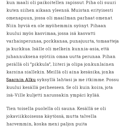
kun maali oli paikoitellen rapissut. Piha oli suuri
kuten siihen aikaan yleensä. Muistan erityisesti
omenapuun, jossa oli maailman parhaat omenat.
Niin hyviä en ole myöhemmin syönyt. Pihaan
kuului myös kasvimaa, jossa isä kasvatti
varhaisperunaa, porkkanaa, punajuurta, tomaatteja
ja kurkkua. Isälle oli melkein kunnia-asia, että
juhannuksena syötiin omaa uutta perunaa. Pihan
perällä oli ”pikkula”, liiteri ja olipa jonkunlainen
karsina siallekin. Meillä oli aina kesäsika, jonka
Saarnin Alku
syksyllä lahtasi ja me itkimme. Possu
kuului kesällä perheeseen. Se oli kuin koira, jota
isä-Ville kuljetti narussakin ympäri kylää.
Tien toisella puolella oli sauna. Kesällä se oli
jokaviikkoisessa käytössä, mutta talvella
harvemmin, koska meni paljon puita