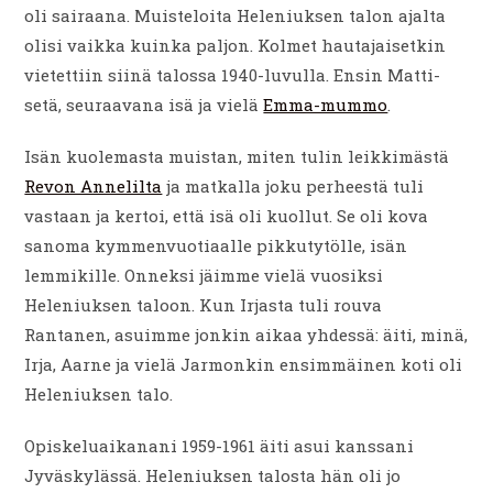
oli sairaana. Muisteloita Heleniuksen talon ajalta
olisi vaikka kuinka paljon. Kolmet hautajaisetkin
vietettiin siinä talossa 1940-luvulla. Ensin Matti-
setä, seuraavana isä ja vielä
Emma-mummo
.
Isän kuolemasta muistan, miten tulin leikkimästä
Revon Annelilta
ja matkalla joku perheestä tuli
vastaan ja kertoi, että isä oli kuollut. Se oli kova
sanoma kymmenvuotiaalle pikkutytölle, isän
lemmikille. Onneksi jäimme vielä vuosiksi
Heleniuksen taloon. Kun Irjasta tuli rouva
Rantanen, asuimme jonkin aikaa yhdessä: äiti, minä,
Irja, Aarne ja vielä Jarmonkin ensimmäinen koti oli
Heleniuksen talo.
Opiskeluaikanani 1959-1961 äiti asui kanssani
Jyväskylässä. Heleniuksen talosta hän oli jo