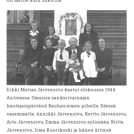
oli meille kuin sukutila.
Erkki Matias Järvensivu kaatui elokuussa 1944
Antreassa. Omaisia sankarivainajan
hautajaispäivänä Rauhaniemen pihalla. Edessä
vasemmalta: Annikki Järvensivu, Kerttu Järvensivu,
Arto Järvensivu, Emma Järvensivu sylissään Riitta
Järvensivu, Irma Kuorikoski ja hänen äitinsä