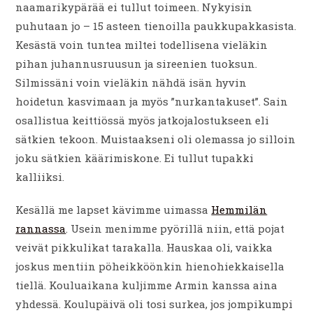
naamarikypärää ei tullut toimeen. Nykyisin
puhutaan jo – 15 asteen tienoilla paukkupakkasista.
Kesästä voin tuntea miltei todellisena vieläkin
pihan juhannusruusun ja sireenien tuoksun.
Silmissäni voin vieläkin nähdä isän hyvin
hoidetun kasvimaan ja myös ”nurkantakuset”. Sain
osallistua keittiössä myös jatkojalostukseen eli
sätkien tekoon. Muistaakseni oli olemassa jo silloin
joku sätkien käärimiskone. Ei tullut tupakki
kalliiksi.
Kesällä me lapset kävimme uimassa
Hemmilän
rannassa
. Usein menimme pyörillä niin, että pojat
veivät pikkulikat tarakalla. Hauskaa oli, vaikka
joskus mentiin pöheikköönkin hienohiekkaisella
tiellä. Kouluaikana kuljimme Armin kanssa aina
yhdessä. Koulupäivä oli tosi surkea, jos jompikumpi