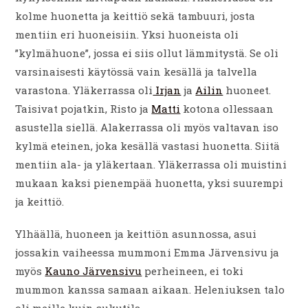
kolme huonetta ja keittiö sekä tambuuri, josta
mentiin eri huoneisiin. Yksi huoneista oli
”kylmähuone”, jossa ei siis ollut lämmitystä. Se oli
varsinaisesti käytössä vain kesällä ja talvella
varastona. Yläkerrassa oli
Irjan
ja
Ailin
huoneet.
Taisivat pojatkin, Risto ja
Matti
kotona ollessaan
asustella siellä. Alakerrassa oli myös valtavan iso
kylmä eteinen, joka kesällä vastasi huonetta. Siitä
mentiin ala- ja yläkertaan. Yläkerrassa oli muistini
mukaan kaksi pienempää huonetta, yksi suurempi
ja keittiö.
Ylhäällä, huoneen ja keittiön asunnossa, asui
jossakin vaiheessa mummoni Emma Järvensivu ja
myös
Kauno Järvensivu
perheineen, ei toki
mummon kanssa samaan aikaan. Heleniuksen talo