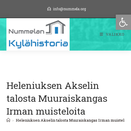
Siirry
info@nummela.org
suoraan
Op
sisältöön
VALIKKO
Heleniuksen Akselin
talosta Muuraiskangas
Irman muisteloita
>
Heleniuksen Akselin talosta Muuraiskangas Irman muisteloit