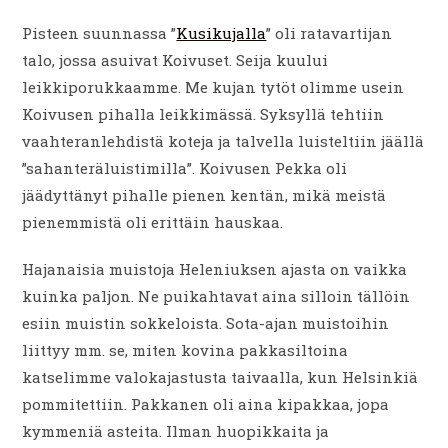
Pisteen suunnassa ”
Kusikujalla
” oli ratavartijan
talo, jossa asuivat Koivuset. Seija kuului
leikkiporukkaamme. Me kujan tytöt olimme usein
Koivusen pihalla leikkimässä. Syksyllä tehtiin
vaahteranlehdistä koteja ja talvella luisteltiin jäällä
”sahanteräluistimilla”. Koivusen Pekka oli
jäädyttänyt pihalle pienen kentän, mikä meistä
pienemmistä oli erittäin hauskaa.
Hajanaisia muistoja Heleniuksen ajasta on vaikka
kuinka paljon. Ne puikahtavat aina silloin tällöin
esiin muistin sokkeloista. Sota-ajan muistoihin
liittyy mm. se, miten kovina pakkasiltoina
katselimme valokajastusta taivaalla, kun Helsinkiä
pommitettiin. Pakkanen oli aina kipakkaa, jopa
kymmeniä asteita. Ilman huopikkaita ja