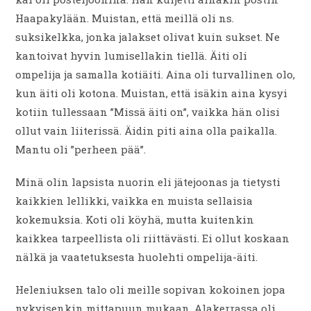
Haapakylään. Muistan, että meillä oli ns.
suksikelkka, jonka jalakset olivat kuin sukset. Ne
kantoivat hyvin lumisellakin tiellä. Äiti oli
ompelija ja samalla kotiäiti. Aina oli turvallinen olo,
kun äiti oli kotona. Muistan, että isäkin aina kysyi
kotiin tullessaan ”Missä äiti on”, vaikka hän olisi
ollut vain liiterissä. Äidin piti aina olla paikalla.
Mantu oli ”perheen pää”.
Minä olin lapsista nuorin eli jätejoonas ja tietysti
kaikkien lellikki, vaikka en muista sellaisia
kokemuksia. Koti oli köyhä, mutta kuitenkin
kaikkea tarpeellista oli riittävästi. Ei ollut koskaan
nälkä ja vaatetuksesta huolehti ompelija-äiti.
Heleniuksen talo oli meille sopivan kokoinen jopa
nykyisenkin mittapuun mukaan. Alakerrassa oli