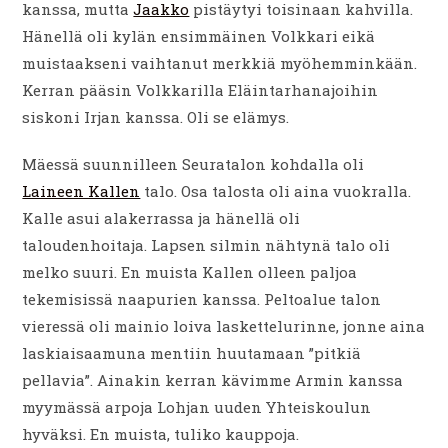
kanssa, mutta
Jaakko
pistäytyi toisinaan kahvilla.
Hänellä oli kylän ensimmäinen Volkkari eikä
muistaakseni vaihtanut merkkiä myöhemminkään.
Kerran pääsin Volkkarilla Eläintarhanajoihin
siskoni Irjan kanssa. Oli se elämys.
Mäessä suunnilleen Seuratalon kohdalla oli
Laineen Kallen
talo. Osa talosta oli aina vuokralla.
Kalle asui alakerrassa ja hänellä oli
taloudenhoitaja. Lapsen silmin nähtynä talo oli
melko suuri. En muista Kallen olleen paljoa
tekemisissä naapurien kanssa. Peltoalue talon
vieressä oli mainio loiva laskettelurinne, jonne aina
laskiaisaamuna mentiin huutamaan ”pitkiä
pellavia”. Ainakin kerran kävimme Armin kanssa
myymässä arpoja Lohjan uuden Yhteiskoulun
hyväksi. En muista, tuliko kauppoja.