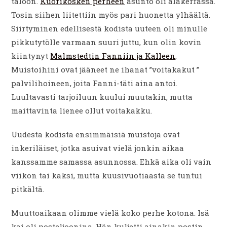
taloon.
Kuorikosken perheen
asunto oli alakerrassa.
Tosin siihen liitettiin myös pari huonetta ylhäältä.
Siirtyminen edellisestä kodista uuteen oli minulle
pikkutytölle varmaan suuri juttu, kun olin kovin
kiintynyt
Malmstedtin Fanniin ja Kalleen
.
Muistoihini ovat jääneet ne ihanat ”voitakakut ”
palvilihoineen, joita Fanni-täti aina antoi.
Luultavasti tarjoiluun kuului muutakin, mutta
maittavinta lienee ollut voitakakku.
Uudesta kodista ensimmäisiä muistoja ovat
inkeriläiset, jotka asuivat vielä jonkin aikaa
kanssamme samassa asunnossa. Ehkä aika oli vain
viikon tai kaksi, mutta kuusivuotiaasta se tuntui
pitkältä.
Muuttoaikaan olimme vielä koko perhe kotona. Isä
kai oli posteljoonina. Hän kuljetti ainakin postin