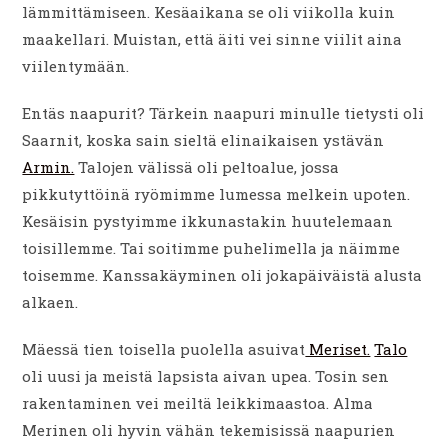
lämmittämiseen. Kesäaikana se oli viikolla kuin
maakellari. Muistan, että äiti vei sinne viilit aina
viilentymään.
Entäs naapurit? Tärkein naapuri minulle tietysti oli
Saarnit, koska sain sieltä elinaikaisen ystävän
Armin.
Talojen välissä oli peltoalue, jossa
pikkutyttöinä ryömimme lumessa melkein upoten.
Kesäisin pystyimme ikkunastakin huutelemaan
toisillemme. Tai soitimme puhelimella ja näimme
toisemme. Kanssakäyminen oli jokapäiväistä alusta
alkaen.
Mäessä tien toisella puolella asuivat
Meriset.
Talo
oli uusi ja meistä lapsista aivan upea. Tosin sen
rakentaminen vei meiltä leikkimaastoa. Alma
Merinen oli hyvin vähän tekemisissä naapurien