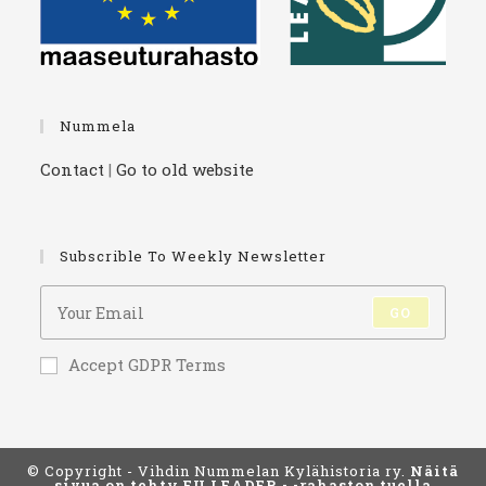
Nummela
Contact
|
Go to old website
Subscrible To Weekly Newsletter
GO
Accept GDPR Terms
© Copyright - Vihdin Nummelan Kylähistoria ry.
Näitä
sivua on tehty EU LEADER - -rahaston tuella