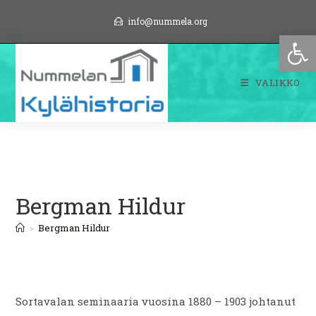
Siirry
info@nummela.org
suoraan
Op
sisältöön
VALIKKO
Bergman Hildur
>
Bergman Hildur
Sortavalan seminaaria vuosina 1880 – 1903 johtanut