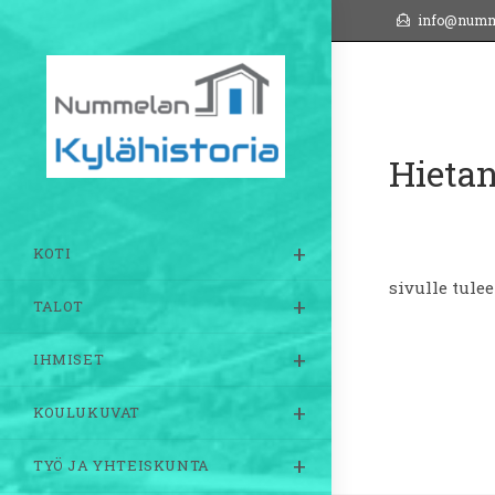
Siirry
info@numm
suoraan
sisältöön
Hieta
KOTI
sivulle tule
TALOT
IHMISET
KOULUKUVAT
TYÖ JA YHTEISKUNTA