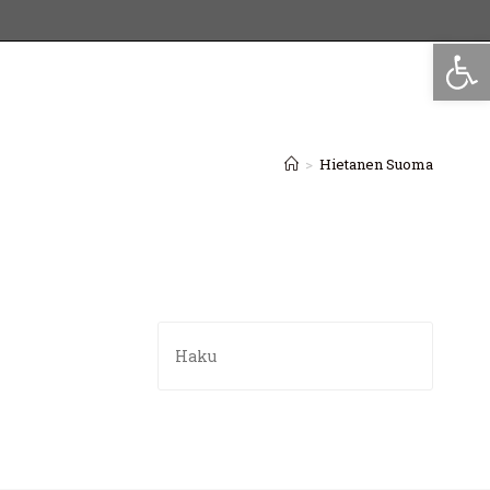
Op
>
Hietanen Suoma