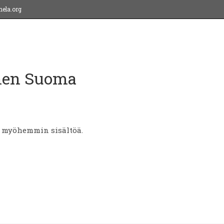
ela.org
nen Suoma
e myöhemmin sisältöä.