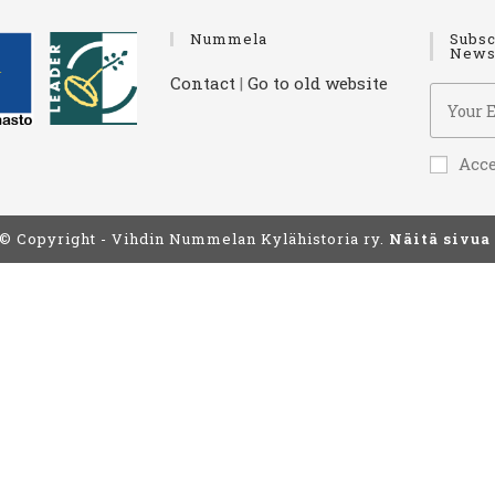
Nummela
Subsc
Newsl
Contact
|
Go to old website
Acc
© Copyright - Vihdin Nummelan Kylähistoria ry.
Näitä sivua