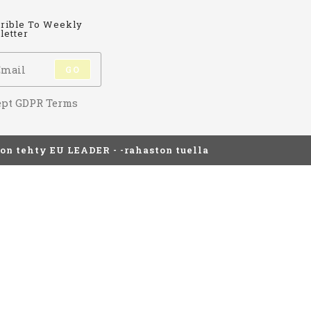
rible To Weekly
etter
GO
ept GDPR Terms
 on tehty EU LEADER - -rahaston tuella