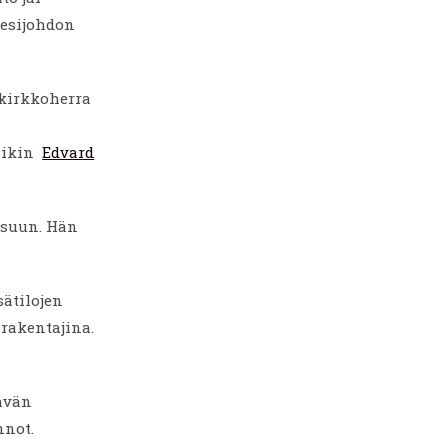
vesijohdon
 kirkkoherra
iikin
Edvard
asuun. Hän
isätilojen
rakentajina.
tävän
nnot.