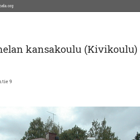
ela.org
lan kansakoulu (Kivikoulu)
tie 9