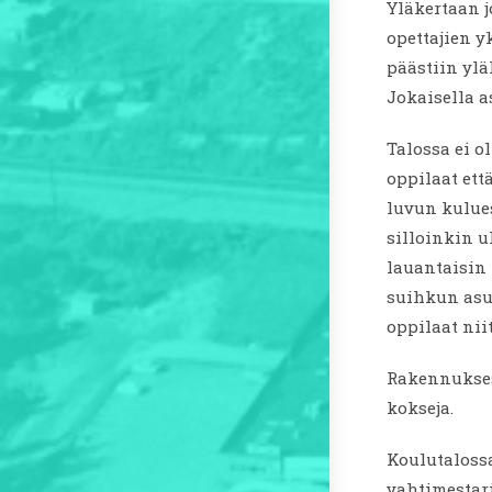
Yläkertaan j
opettajien y
päästiin ylä
Jokaisella a
Talossa ei ol
oppilaat ett
luvun kulues
silloinkin u
lauantaisin 
suihkun asun
oppilaat nii
Rakennuksess
kokseja.
Koulutalossa
vahtimestari