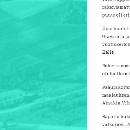
rakentamatt
puute oli er
Uusi kouluta
Oravala ja j
vuotiskerto
Helle
.
Rakennusmes
oli tuolloi
Pääurakoits
maalauksen
Ainakin Viht
Rapattu kaks
valkoinen. A