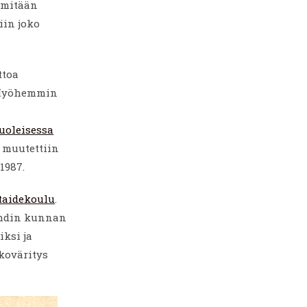
t mitään
iin joko
ttoa
. Myöhemmin
oleisessa
 muutettiin
1987.
taidekoulu
.
Vihdin kunnan
ksi ja
koväritys