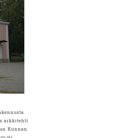
rakennusta
n arkkitehti
lua. Kunnan
to jäi