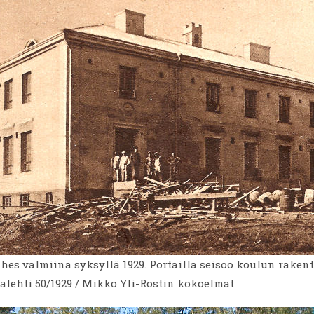
hes valmiina syksyllä 1929. Portailla seisoo koulun rakent
lehti 50/1929 / Mikko Yli-Rostin kokoelmat