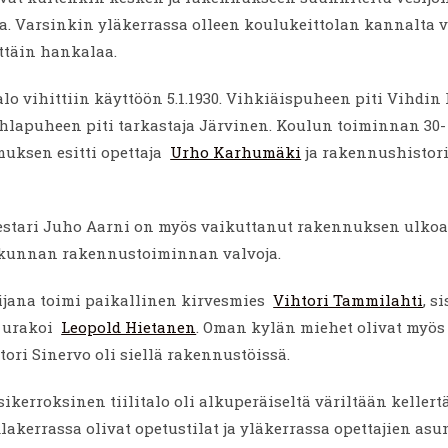
a. Varsinkin yläkerrassa olleen koulukeittolan kannalta 
ittäin hankalaa.
lo vihittiin käyttöön 5.1.1930. Vihkiäispuheen piti Vihdin
uhlapuheen piti tarkastaja Järvinen. Koulun toiminnan 30-
muksen esitti opettaja
Urho Karhumäki
ja rakennushistor
tari Juho Aarni on myös vaikuttanut rakennuksen ulko
n kunnan rakennustoiminnan valvoja.
ijana toimi paikallinen kirvesmies
Vihtori Tammilahti
, s
 urakoi
Leopold Hietanen
. Oman kylän miehet olivat myös 
ori Sinervo oli siellä rakennustöissä.
ikerroksinen tiilitalo oli alkuperäiseltä väriltään keller
lakerrassa olivat opetustilat ja yläkerrassa opettajien asu