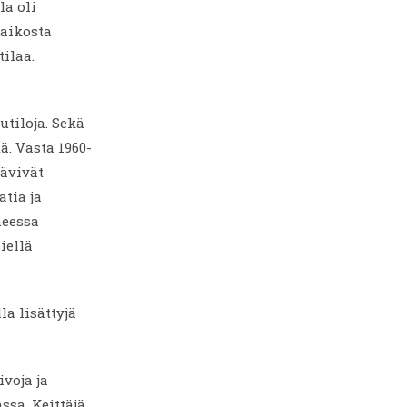
la oli
aikosta
tilaa.
utiloja. Sekä
ä. Vasta 1960-
kävivät
tia ja
heessa
iellä
a lisättyjä
ivoja ja
ssa. Keittäjä