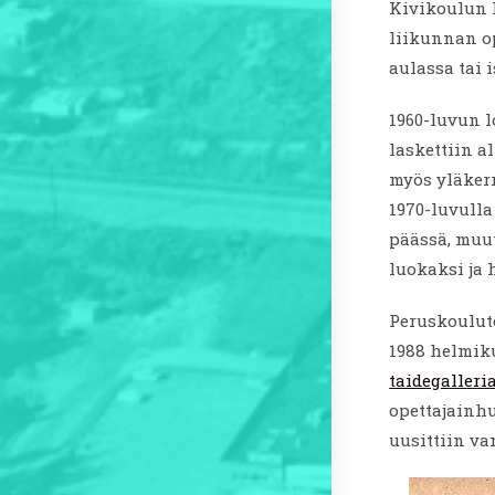
Kivikoulun l
liikunnan op
aulassa tai 
1960-luvun l
laskettiin a
myös yläkerr
1970-luvull
päässä, muu
luokaksi ja 
Peruskoulut
1988 helmik
taidegalleria
opettajainhu
uusittiin v