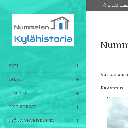
Siirry
info@numm
suoraan
sisältöön
Numme
KOTI
Väinämöisen
TALOT
Rakennus
IHMISET
KOULUKUVAT
TYÖ JA YHTEISKUNTA