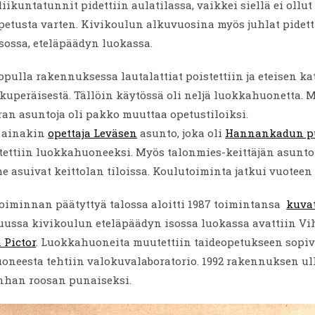
iikuntatunnit pidettiin aulatilassa, vaikkei siellä ei ollu
etusta varten. Kivikoulun alkuvuosina myös juhlat pidett
isossa, eteläpäädyn luokassa.
opulla rakennuksessa lautalattiat poistettiin ja eteisen ka
lkuperäisestä. Tällöin käytössä oli neljä luokkahuonetta
an asuntoja oli pakko muuttaa opetustiloiksi.
a ainakin
opettaja Leväsen
asunto, joka oli
Hannankadun pu
tettiin luokkahuoneeksi. Myös talonmies-keittäjän asunto
he asuivat keittolan tiloissa. Koulutoiminta jatkui vuoteen 
oiminnan päätyttyä talossa aloitti 1987 toimintansa
kuva
uussa kivikoulun eteläpäädyn isossa luokassa avattiin 
 Pictor
. Luokkahuoneita muutettiin taideopetukseen sopivi
oneesta tehtiin valokuvalaboratorio. 1992 rakennuksen ul
anhan roosan punaiseksi.