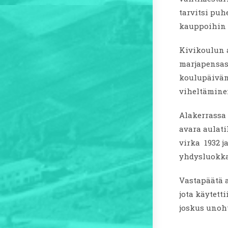
tarvitsi puh
kauppoihin r
Kivikoulun 
marjapensas,
koulupäivän 
viheltämine
Alakerrassa 
avara aulati
virka 1932 j
yhdysluokka 
Vastapäätä a
jota käytett
joskus unoht