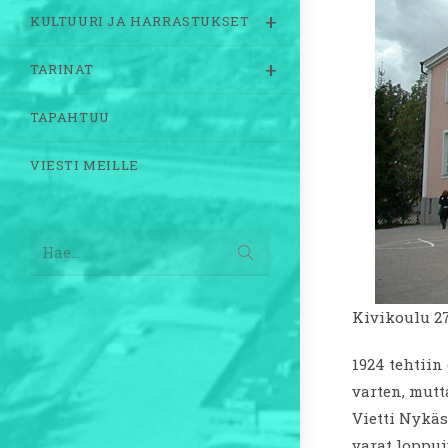
KULTUURI JA HARRASTUKSET
TARINAT
TAPAHTUU
VIESTI MEILLE
Lähetä
Hae...
haku
Kivikoulu 27
1924 tehtii
varten, mutt
Vietti Nykä
varat loppui