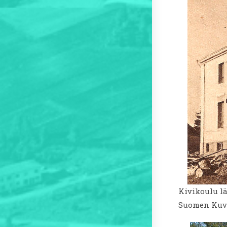
Kivikoulu lä
Suomen Kuva