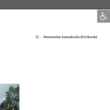
Op
>
Nummelan kansakoulu (Kivikoulu)