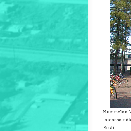
Nummelan ko
laidassa nä
Rosti