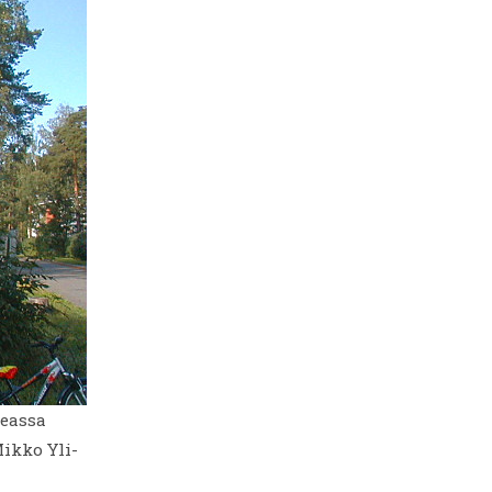
keassa
ikko Yli-