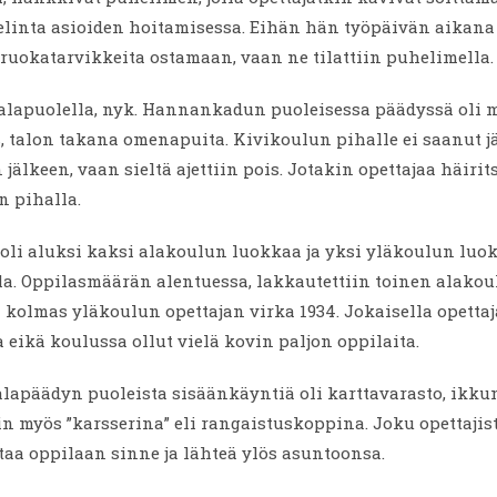
elinta asioiden hoitamisessa. Eihän hän työpäivän aikana 
uokatarvikkeita ostamaan, vaan ne tilattiin puhelimella.
alapuolella, nyk. Hannankadun puoleisessa päädyssä oli
 talon takana omenapuita. Kivikoulun pihalle ei saanut j
jälkeen, vaan sieltä ajettiin pois. Jotakin opettajaa häirits
n pihalla.
oli aluksi kaksi alakoulun luokkaa ja yksi yläkoulun luo
la. Oppilasmäärän alentuessa, lakkautettiin toinen alakou
a kolmas yläkoulun opettajan virka 1934. Jokaisella opettaja
eikä koulussa ollut vielä kovin paljon oppilaita.
lapäädyn puoleista sisäänkäyntiä oli karttavarasto, ikkun
iin myös ”karsserina” eli rangaistuskoppina. Joku opettajis
aa oppilaan sinne ja lähteä ylös asuntoonsa.