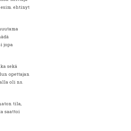
esim. ehtinyt
 muutama
äädä
i jopa
kka sekä
lun opettajan
lla oli ns.
aton tila,
ta saattoi