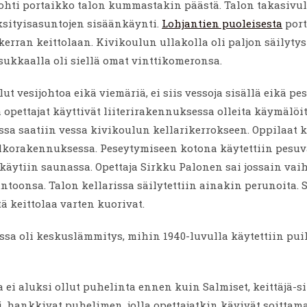
ohti portaikko talon kummastakin päästä. Talon takasivul
ksityisasuntojen sisäänkäynti.
Lohjantien puoleisesta
port
kerran keittolaan. Kivikoulun ullakolla oli paljon säilytys
sukkaalla oli siellä omat vinttikomeronsa.
lut vesijohtoa eikä viemäriä, ei siis vessoja sisällä eikä pes
ä opettajat käyttivät liiterirakennuksessa olleita käymälöit
sa saatiin vessa kivikoulun kellarikerrokseen. Oppilaat 
lkorakennuksessa. Peseytymiseen kotona käytettiin pesuva
käytiin saunassa. Opettaja Sirkku Palonen sai jossain vai
toonsa. Talon kellarissa säilytettiin ainakin perunoita. S
tä keittolaa varten kuorivat.
a oli keskuslämmitys, mihin 1940-luvulla käytettiin puill
 ei aluksi ollut puhelinta ennen kuin Salmiset, keittäjä-si
, hankkivat puhelimen, jolla opettajatkin kävivät soittama