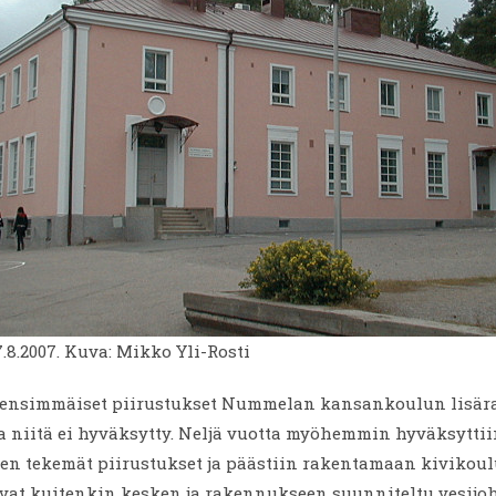
.8.2007. Kuva: Mikko Yli-Rosti
n ensimmäiset piirustukset Nummelan kansankoulun lisä
a niitä ei hyväksytty. Neljä vuotta myöhemmin hyväksyttii
sen tekemät piirustukset ja päästiin rakentamaan kivikou
vat kuitenkin kesken ja rakennukseen suunniteltu vesijoh